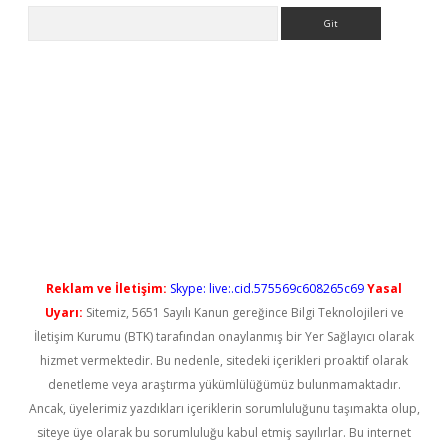
Arama
iris.org/
betbox
betexper bahis
Reklam ve İletişim:
Skype: live:.cid.575569c608265c69
Yasal
Uyarı:
Sitemiz, 5651 Sayılı Kanun gereğince Bilgi Teknolojileri ve
İletişim Kurumu (BTK) tarafından onaylanmış bir Yer Sağlayıcı olarak
hizmet vermektedir. Bu nedenle, sitedeki içerikleri proaktif olarak
denetleme veya araştırma yükümlülüğümüz bulunmamaktadır.
Ancak, üyelerimiz yazdıkları içeriklerin sorumluluğunu taşımakta olup,
siteye üye olarak bu sorumluluğu kabul etmiş sayılırlar. Bu internet