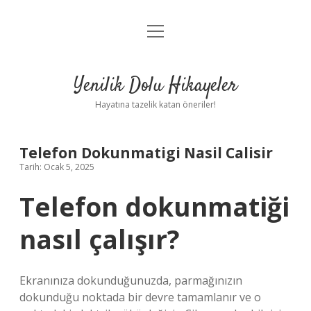
menüyü
Anasayfa
aç
Gizlilik Politikası
Yenilik Dolu Hikayeler
Yasal Uyarı
Hayatına tazelik katan öneriler!
Hakkımızda
Telefon Dokunmatigi Nasil Calisir
Tarih: Ocak 5, 2025
Telefon dokunmatiği
nasıl çalışır?
Ekranınıza dokunduğunuzda, parmağınızın
dokunduğu noktada bir devre tamamlanır ve o