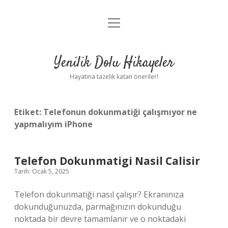
menüyü
Anasayfa
aç
Gizlilik Politikası
Yenilik Dolu Hikayeler
Yasal Uyarı
Hayatına tazelik katan öneriler!
Hakkımızda
Etiket:
Telefonun dokunmatiği çalışmıyor ne
yapmalıyım iPhone
Telefon Dokunmatigi Nasil Calisir
Tarih: Ocak 5, 2025
Telefon dokunmatiği nasıl çalışır? Ekranınıza
dokunduğunuzda, parmağınızın dokunduğu
noktada bir devre tamamlanır ve o noktadaki