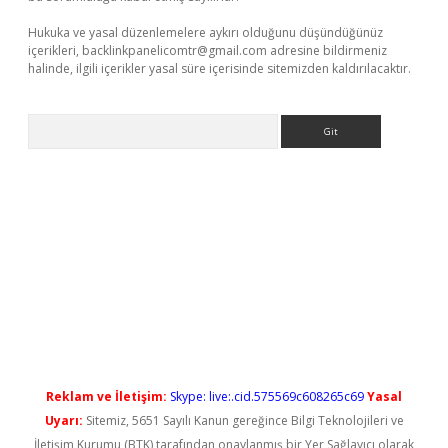
Hukuka ve yasal düzenlemelere aykırı olduğunu düşündüğünüz
içerikleri,
backlinkpanelicomtr@gmail.com
adresine bildirmeniz
halinde, ilgili içerikler yasal süre içerisinde sitemizden kaldırılacaktır.
Arama
ps://elexbetgiris.org/
betbox
betexper bahis
Reklam ve İletişim:
Skype: live:.cid.575569c608265c69
Yasal
Uyarı:
Sitemiz, 5651 Sayılı Kanun gereğince Bilgi Teknolojileri ve
İletişim Kurumu (BTK) tarafından onaylanmış bir Yer Sağlayıcı olarak