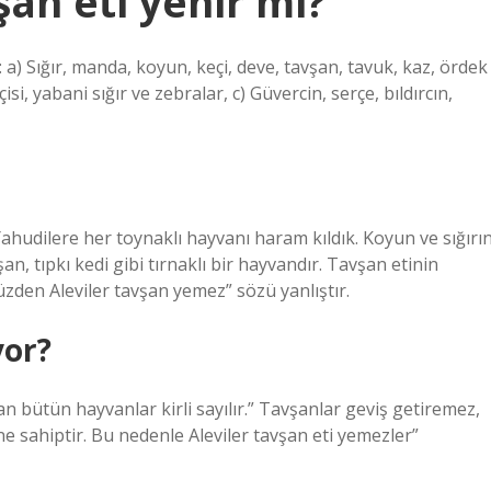
şan eti yenir mi?
 a) Sığır, manda, koyun, keçi, deve, tavşan, tavuk, kaz, ördek
isi, yabani sığır ve zebralar, c) Güvercin, serçe, bıldırcın,
Yahudilere her toynaklı hayvanı haram kıldık. Koyun ve sığırı
an, tıpkı kedi gibi tırnaklı bir hayvandır. Tavşan etinin
zden Aleviler tavşan yemez” sözü yanlıştır.
yor?
an bütün hayvanlar kirli sayılır.” Tavşanlar geviş getiremez,
ne sahiptir. Bu nedenle Aleviler tavşan eti yemezler”