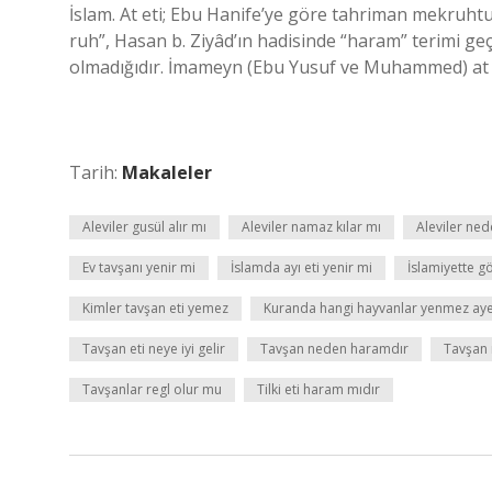
İslam. At eti; Ebu Hanife’ye göre tahriman mekruhtu
ruh”, Hasan b. Ziyâd’ın hadisinde “haram” terimi g
olmadığıdır. İmameyn (Ebu Yusuf ve Muhammed) at e
Tarih:
Makaleler
Aleviler gusül alır mı
Aleviler namaz kılar mı
Aleviler ne
Ev tavşanı yenir mi
İslamda ayı eti yenir mi
İslamiyette gö
Kimler tavşan eti yemez
Kuranda hangi hayvanlar yenmez aye
Tavşan eti neye iyi gelir
Tavşan neden haramdır
Tavşan 
Tavşanlar regl olur mu
Tilki eti haram mıdır