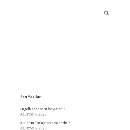
Sidebar
Son Yazılar
https://elexbetgiris
Engelli asansörü boyutları ?
Ağustos 6, 2026
Kur’an’ın Türkçe anlamı nedir ?
Ağustos 6, 2026