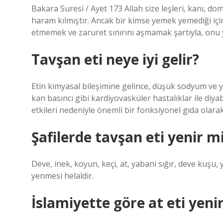
Bakara Suresi / Ayet 173 Allah size leşleri, kanı, do
haram kılmıştır. Ancak bir kimse yemek yemediği içi
etmemek ve zaruret sınırını aşmamak şartıyla, onu
Tavşan eti neye iyi gelir?
Etin kimyasal bileşimine gelince, düşük sodyum ve yü
kan basıncı gibi kardiyovasküler hastalıklar ile di
etkileri nedeniyle önemli bir fonksiyonel gıda olarak
Şafilerde tavşan eti yenir m
Deve, inek, koyun, keçi, at, yabani sığır, deve kuşu,
yenmesi helaldir.
İslamiyette göre at eti yeni