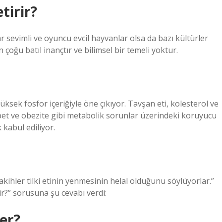
tirir?
evimli ve oyuncu evcil hayvanlar olsa da bazı kültürler
 çoğu batıl inançtır ve bilimsel bir temeli yoktur.
ksek fosfor içeriğiyle öne çıkıyor. Tavşan eti, kolesterol ve
yabet ve obezite gibi metabolik sorunlar üzerindeki koruyucu
 kabul ediliyor.
fakihler tilki etinin yenmesinin helal olduğunu söylüyorlar.”
r?” sorusuna şu cevabı verdi:
er?