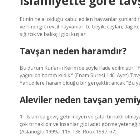
İslamiyette göre tav
Etinin helal olduğu kabul edilen hayvanlar şunlardır:
ve hindi gibi evcil hayvanlar, b) Geyik, ceylan, dağ keç
sığırcık ve balıkçıl gibi kuşlar.
Tavşan neden haramdır?
Bu durum Kur’an-ı Kerim’de şöyle ifade edilmiştir: “
yağını da haram kıldık.” (Enam Suresi 146. Ayet) Tavş
Yahudilere haram olduğu bir gerçektir; ancak “Bu yü
Aleviler neden tavşan yemi
1. “İslam’da geviş getirmeyen ve çatal tırnaklı olmay
çok tırnaklıdır ve insanlar gibi adet görme yeteneği
(Aslanoğlu 1999a: 115-138; Roux 1997: 67).