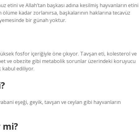
muz etini ve Allah’tan başkası adına kesilmiş hayvanların etini
n ölüme kadar zorlanırsa, başkalarının haklarına tecavüz
 yemesinde bir günah yoktur.
ksek fosfor içeriğiyle öne çıkıyor. Tavşan eti, kolesterol ve
yabet ve obezite gibi metabolik sorunlar üzerindeki koruyucu
 kabul ediliyor.
i?
 yabani eşeği, geyik, tavşan ve ceylan gibi hayvanların
r mi?