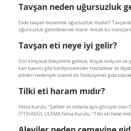
Tavşan neden uğursuzluk ge
Evde tavşan beslemek uğursuzluk mudur? Tavşanlar s
uğursuzluk getirdiklerine inanır. Ancak bu inançların
Tavşan eti neye iyi gelir?
Etin kimyasal bileşimine gelince, düşük sodyum ve yü
kan basıncı gibi kardiyovasküler hastalıklar ile di
etkileri nedeniyle önemli bir fonksiyonel gıda olarak
Tilki eti haram mıdır?
Fetva Kurulu: “Şafiiler ve onlarla aynı görüşte olan 
İTTİHADÜL ULEMA Fetva Kurulu, “Tilki eti helal midi
Aleviler neden cemevine gid