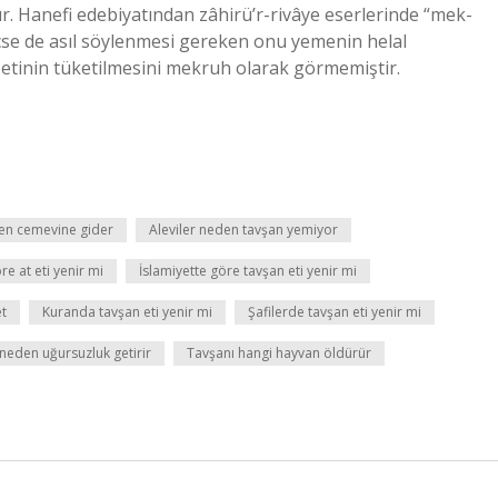
r. Hanefi edebiyatından zâhirü’r-rivâye eserlerinde “mek-
eçse de asıl söylenmesi gereken onu yemenin helal
tinin tüketilmesini mekruh olarak görmemiştir.
den cemevine gider
Aleviler neden tavşan yemiyor
re at eti yenir mi
İslamiyette göre tavşan eti yenir mi
t
Kuranda tavşan eti yenir mi
Şafilerde tavşan eti yenir mi
neden uğursuzluk getirir
Tavşanı hangi hayvan öldürür