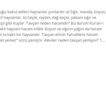
duğu kabul edilen hayvanlar şunlardır: a) Sığır, manda, koyun,
il hayvanlar, b) Geyik, ceylan, dağ keçisi, yabani sığır ve
balıkçıl gibi kuşlar. Tavşan neden haramdır? Bu durum Kur’an-ı
naklı hayvanı haram kıldık. Koyun ve sığırın yağını da haram
ibi tırnaklı bir hayvandır. Tavşan etinin Yahudilere haram
an yemez” sözü yanlıştır. Aleviler neden tavşan yemiyor? 1.…