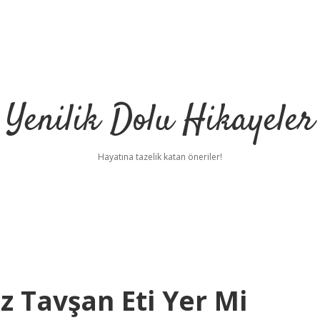
Yenilik Dolu Hikayeler
Hayatına tazelik katan öneriler!
 Tavşan Eti Yer Mi