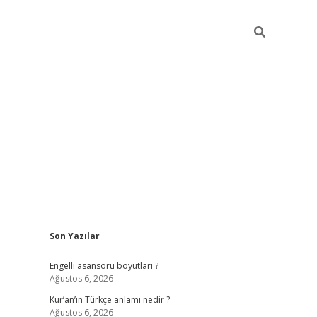
Sidebar
Son Yazılar
https://elexb
Engelli asansörü boyutları ?
Ağustos 6, 2026
Kur’an’ın Türkçe anlamı nedir ?
Ağustos 6, 2026