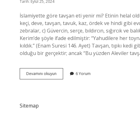
Tarih: Eylül 25, 2024
İslamiyette göre tavşan eti yenir mi? Etinin helal ol
keçi, deve, tavşan, tavuk, kaz, ördek ve hindi gibi evc
zebralar, c) Güvercin, serçe, bıldırcın, sığırcık ve 
Kerim’de şöyle ifade edilmiştir: “Yahudilere her toy
kıldık.” (Enam Suresi 146. Ayet) Tavşan, tıpkı kedi g
olduğu bir gerçektir; ancak “Bu yüzden Aleviler tavş
Peygamber
Devamını okuyun
6 Yorum
Efendimiz
Tavşan
Eti
Yer
Mi
Sitemap