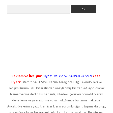
Arama
iris.org/
betbox
betexper bahis
Reklam ve İletişim:
Skype: live:.cid.575569c608265c69
Yasal
Uyarı:
Sitemiz, 5651 Sayılı Kanun gereğince Bilgi Teknolojileri ve
İletişim Kurumu (BTK) tarafından onaylanmış bir Yer Sağlayıcı olarak
hizmet vermektedir. Bu nedenle, sitedeki içerikleri proaktif olarak
denetleme veya araştırma yükümlülüğümüz bulunmamaktadır.
Ancak, üyelerimiz yazdıkları içeriklerin sorumluluğunu taşımakta olup,
siteye üye olarak bu sorumluluğu kabul etmiş sayılırlar. Bu internet