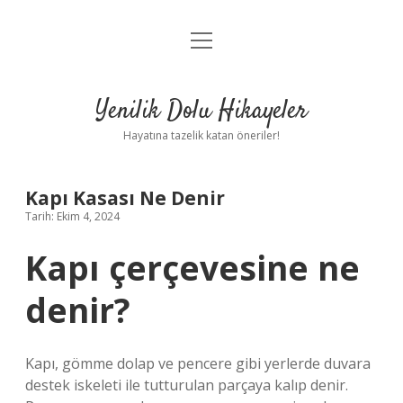
menüyü
Anasayfa
aç
Gizlilik Politikası
Yenilik Dolu Hikayeler
Yasal Uyarı
Hayatına tazelik katan öneriler!
Hakkımızda
Kapı Kasası Ne Denir
Tarih: Ekim 4, 2024
Kapı çerçevesine ne
denir?
Kapı, gömme dolap ve pencere gibi yerlerde duvara
destek iskeleti ile tutturulan parçaya kalıp denir.