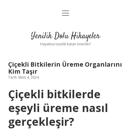
menüyü
Anasayfa
aç
Gizlilik Politikası
Yenilik Dolu Hikayeler
Yasal Uyarı
Hayatına tazelik katan öneriler!
Hakkımızda
Çiçekli Bitkilerin Üreme Organlarını
Kim Taşır
Tarih: Ekim 4, 2024
Çiçekli bitkilerde
eşeyli üreme nasıl
gerçekleşir?