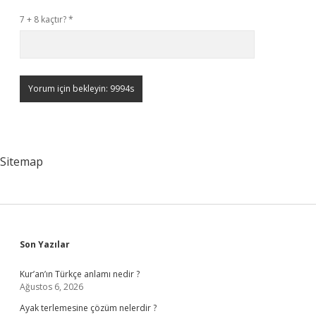
7 + 8 kaçtır?
*
Sitemap
Sidebar
Son Yazılar
Kur’an’ın Türkçe anlamı nedir ?
Ağustos 6, 2026
Ayak terlemesine çözüm nelerdir ?