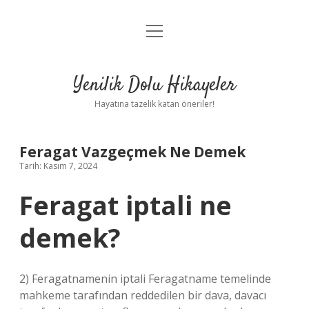
menüyü
Anasayfa
aç
Gizlilik Politikası
Yenilik Dolu Hikayeler
Yasal Uyarı
Hayatına tazelik katan öneriler!
Hakkımızda
Feragat Vazgeçmek Ne Demek
Tarih: Kasım 7, 2024
Feragat iptali ne
demek?
2) Feragatnamenin iptali Feragatname temelinde
mahkeme tarafından reddedilen bir dava, davacı