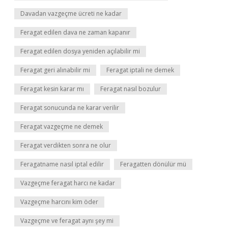
Davadan vazgeçme ücreti ne kadar
Feragat edilen dava ne zaman kapanır
Feragat edilen dosya yeniden açılabilir mi
Feragat geri alınabilir mi
Feragat iptali ne demek
Feragat kesin karar mı
Feragat nasıl bozulur
Feragat sonucunda ne karar verilir
Feragat vazgeçme ne demek
Feragat verdikten sonra ne olur
Feragatname nasıl iptal edilir
Feragatten dönülür mü
Vazgeçme feragat harcı ne kadar
Vazgeçme harcını kim öder
Vazgeçme ve feragat aynı şey mi