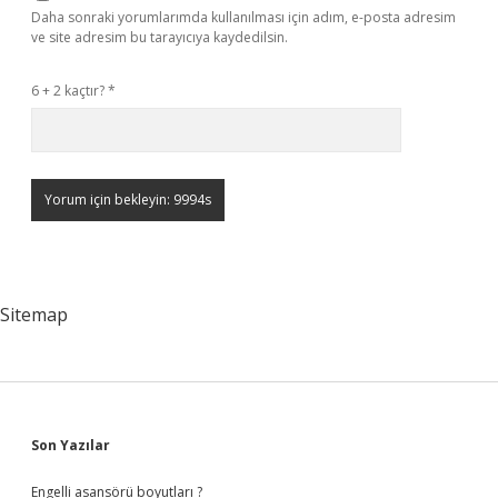
Daha sonraki yorumlarımda kullanılması için adım, e-posta adresim
ve site adresim bu tarayıcıya kaydedilsin.
6 + 2 kaçtır?
*
Sitemap
Sidebar
Son Yazılar
Engelli asansörü boyutları ?