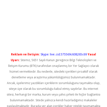
ris.org/
betbox
betexper bahis
Reklam ve İletişim:
Skype: live:.cid.575569c608265c69
Yasal
Uyarı:
Sitemiz, 5651 Sayılı Kanun gereğince Bilgi Teknolojileri ve
İletişim Kurumu (BTK) tarafından onaylanmış bir Yer Sağlayıcı olarak
hizmet vermektedir. Bu nedenle, sitedeki içerikleri proaktif olarak
denetleme veya araştırma yükümlülüğümüz bulunmamaktadır.
Ancak, üyelerimiz yazdıkları içeriklerin sorumluluğunu taşımakta olup,
siteye üye olarak bu sorumluluğu kabul etmiş sayılırlar. Bu internet
sitesi, herhangi bir marka, kurum veya şahıs şirketi ile hiçbir bağlantısı
bulunmamaktadır. Sitede yalnızca kendi hazırladığımız makaleler
paylaşılmaktadır. Burada yer alan içerikler haber niteliği taşımamakta