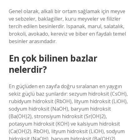
Genel olarak, alkali bir ortam sağlamak için meyve
ve sebzeler, baklagiller, kuru meyveler ve filizler
tercih edilen besinlerdir. Ispanak, marul, salatalık,
brokoli, avokado, kereviz ve biber en faydalı temel
besinler arasındadır.
En çok bilinen bazlar
nelerdir?
En güçlüden en zayıfa doğru sıralanan en yaygın
sekiz güçlü baz şunlardır: sezyum hidroksit (CsOH),
rubidyum hidroksit (RbOH), lityum hidroksit (LiOH),
sodyum hidroksit (NaOH), baryum hidroksit
(Ba(OH)2), stronsiyum hidroksit (Sr(OH)2),
potasyum hidroksit (KOH) ve kalsiyum hidroksit
(Ca(OH)2). RbOH), lityum hidroksit (LiOH), sodyum
hidroksit (NaOH), baryum hidroksit (Ba(OH)2),