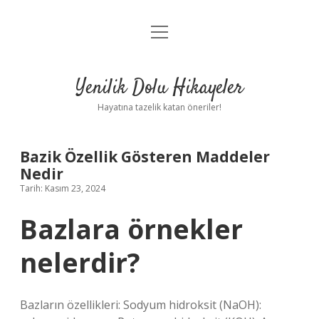
menüyü
Anasayfa
aç
Gizlilik Politikası
Yenilik Dolu Hikayeler
Yasal Uyarı
Hayatına tazelik katan öneriler!
Hakkımızda
Bazik Özellik Gösteren Maddeler
Nedir
Tarih: Kasım 23, 2024
Bazlara örnekler
nelerdir?
Bazların özellikleri: Sodyum hidroksit (NaOH):