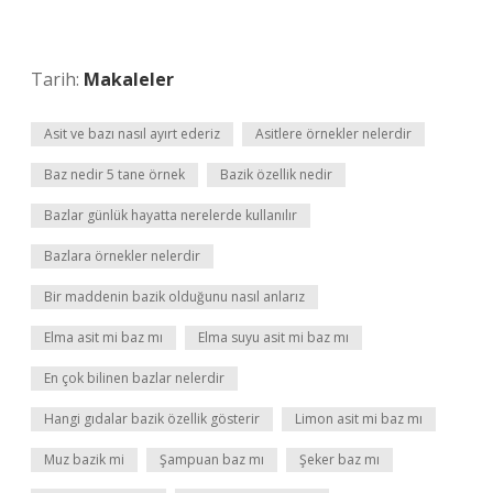
Tarih:
Makaleler
Asit ve bazı nasıl ayırt ederiz
Asitlere örnekler nelerdir
Baz nedir 5 tane örnek
Bazik özellik nedir
Bazlar günlük hayatta nerelerde kullanılır
Bazlara örnekler nelerdir
Bir maddenin bazik olduğunu nasıl anlarız
Elma asit mi baz mı
Elma suyu asit mi baz mı
En çok bilinen bazlar nelerdir
Hangi gıdalar bazik özellik gösterir
Limon asit mi baz mı
Muz bazik mi
Şampuan baz mı
Şeker baz mı