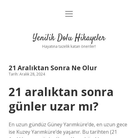
menüyü
Anasayfa
aç
Gizlilik Politikası
Yenilik Dolu Hikayeler
Yasal Uyarı
Hayatına tazelik katan öneriler!
Hakkımızda
21 Aralıktan Sonra Ne Olur
Tarih: Aralık 28, 2024
21 aralıktan sonra
günler uzar mı?
En uzun gündüz Güney Yarımküre’de, en uzun gece
ise Kuzey Yarımküre’de yaşanır. Bu tarihten (21