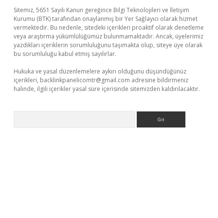
Sitemiz, 5651 Sayılı Kanun gereğince Bilgi Teknolojileri ve İletişim
Kurumu (BTK) tarafından onaylanmış bir Yer Sağlayıcı olarak hizmet
vermektedir. Bu nedenle, sitedeki içerikleri proaktif olarak denetleme
veya araştırma yükümlülüğümüz bulunmamaktadır. Ancak, üyelerimiz
yazdıkları içeriklerin sorumluluğunu taşımakta olup, siteye üye olarak
bu sorumluluğu kabul etmiş sayılırlar.
Hukuka ve yasal düzenlemelere aykırı olduğunu düşündüğünüz
içerikleri,
backlinkpanelicomtr@gmail.com
adresine bildirmeniz
halinde, ilgili içerikler yasal süre içerisinde sitemizden kaldırılacaktır.
Arama
iris.org/
betbox
betexper bahis