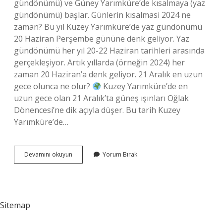
gündönümü) ve Güney Yarımküre’de kısalmaya (yaz
gündönümü) başlar. Günlerin kısalmasi 2024 ne
zaman? Bu yıl Kuzey Yarımküre’de yaz gündönümü
20 Haziran Perşembe gününe denk geliyor. Yaz
gündönümü her yıl 20-22 Haziran tarihleri ​​arasında
gerçekleşiyor. Artık yıllarda (örneğin 2024) her
zaman 20 Haziran’a denk geliyor. 21 Aralık en uzun
gece olunca ne olur?
Kuzey Yarımküre’de en
uzun gece olan 21 Aralık’ta güneş ışınları Oğlak
Dönencesi’ne dik açıyla düşer. Bu tarih Kuzey
Yarımküre’de…
21
Devamını okuyun
Yorum Bırak
Aralıktan
Sonra
Ne
Olur
Sitemap