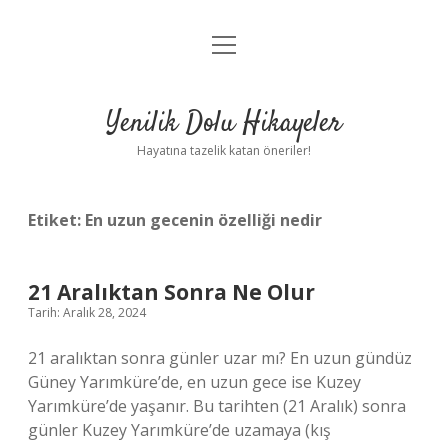
menüyü
Anasayfa
aç
Gizlilik Politikası
Yenilik Dolu Hikayeler
Yasal Uyarı
Hayatına tazelik katan öneriler!
Hakkımızda
Etiket:
En uzun gecenin özelliği nedir
21 Aralıktan Sonra Ne Olur
Tarih: Aralık 28, 2024
21 aralıktan sonra günler uzar mı? En uzun gündüz
Güney Yarımküre’de, en uzun gece ise Kuzey
Yarımküre’de yaşanır. Bu tarihten (21 Aralık) sonra
günler Kuzey Yarımküre’de uzamaya (kış