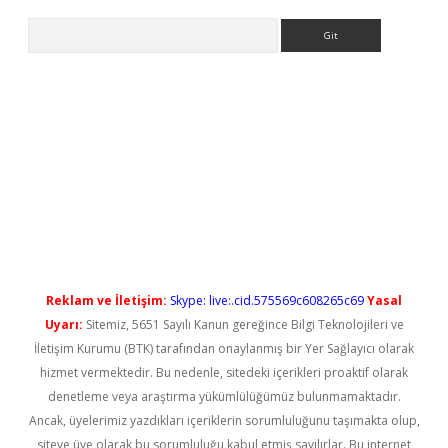
Arama
ps://elexbetgiris.org/
betbox
betexper bahis
Reklam ve İletişim:
Skype: live:.cid.575569c608265c69
Yasal
Uyarı:
Sitemiz, 5651 Sayılı Kanun gereğince Bilgi Teknolojileri ve
İletişim Kurumu (BTK) tarafından onaylanmış bir Yer Sağlayıcı olarak
hizmet vermektedir. Bu nedenle, sitedeki içerikleri proaktif olarak
denetleme veya araştırma yükümlülüğümüz bulunmamaktadır.
Ancak, üyelerimiz yazdıkları içeriklerin sorumluluğunu taşımakta olup,
siteye üye olarak bu sorumluluğu kabul etmiş sayılırlar. Bu internet