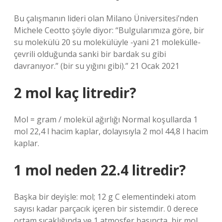
Bu çalışmanın lideri olan Milano Üniversitesi’nden
Michele Ceotto şöyle diyor: “Bulgularımıza göre, bir
su molekülü 20 su molekülüyle -yani 21 molekülle-
çevrili olduğunda sanki bir bardak su gibi
davranıyor.” (bir su yığını gibi).” 21 Ocak 2021
2 mol kaç litredir?
Mol = gram / molekül ağırlığı Normal koşullarda 1
mol 22,4 l hacim kaplar, dolayısıyla 2 mol 44,8 l hacim
kaplar.
1 mol neden 22.4 litredir?
Başka bir deyişle: mol; 12 g C elementindeki atom
sayısı kadar parçacık içeren bir sistemdir. 0 derece
ortam sıcaklığında ve 1 atmosfer basınçta, bir mol