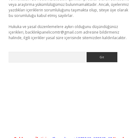
veya araştırma yükümlülüğümüz bulunmamaktadır. Ancak, üyelerimiz
yazdıkları içeriklerin sorumluluğunu taşımakta olup, siteye üye olarak
bu sorumluluğu kabul etmiş sayılırlar.
Hukuka ve yasal düzenlemelere aykırı olduğunu düşündüğünüz
içerikleri,
backlinkpanelicomtr@gmail.com
adresine bildirmeniz
halinde, ilgili içerikler yasal süre içerisinde sitemizden kaldırılacaktır.
Arama
tgiris.org/
betbox
betexper bahis