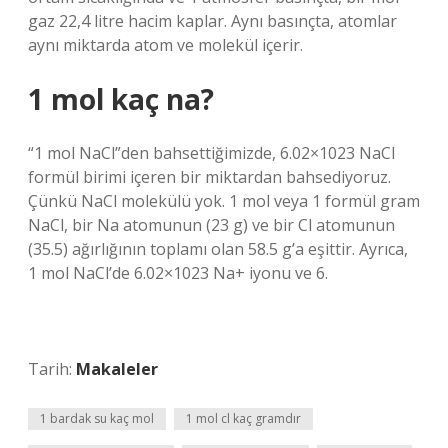
gaz 22,4 litre hacim kaplar. Aynı basınçta, atomlar
aynı miktarda atom ve molekül içerir.
1 mol kaç na?
“1 mol NaCl”den bahsettiğimizde, 6.02×1023 NaCl
formül birimi içeren bir miktardan bahsediyoruz.
Çünkü NaCl molekülü yok. 1 mol veya 1 formül gram
NaCl, bir Na atomunun (23 g) ve bir Cl atomunun
(35.5) ağırlığının toplamı olan 58.5 g’a eşittir. Ayrıca,
1 mol NaCl’de 6.02×1023 Na+ iyonu ve 6.
Tarih:
Makaleler
1 bardak su kaç mol
1 mol cl kaç gramdır