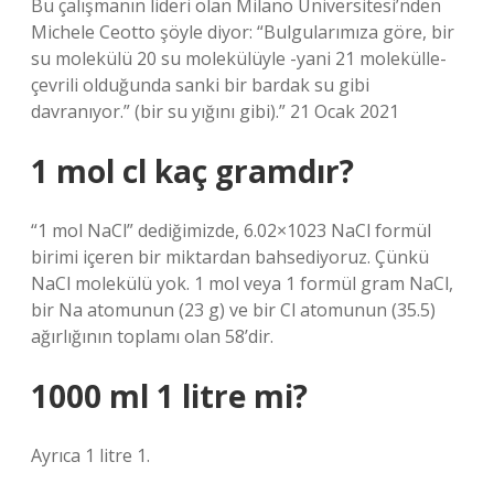
Bu çalışmanın lideri olan Milano Üniversitesi’nden
Michele Ceotto şöyle diyor: “Bulgularımıza göre, bir
su molekülü 20 su molekülüyle -yani 21 molekülle-
çevrili olduğunda sanki bir bardak su gibi
davranıyor.” (bir su yığını gibi).” 21 Ocak 2021
1 mol cl kaç gramdır?
“1 mol NaCl” dediğimizde, 6.02×1023 NaCl formül
birimi içeren bir miktardan bahsediyoruz. Çünkü
NaCl molekülü yok. 1 mol veya 1 formül gram NaCl,
bir Na atomunun (23 g) ve bir Cl atomunun (35.5)
ağırlığının toplamı olan 58’dir.
1000 ml 1 litre mi?
Ayrıca 1 litre 1.