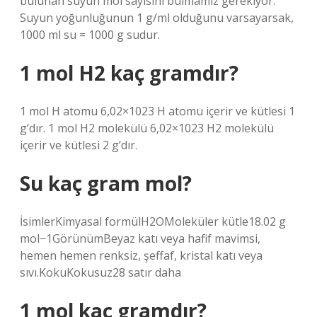
bulunan suyun mol sayısını bulmamız gerekiyor.
Suyun yoğunluğunun 1 g/ml olduğunu varsayarsak,
1000 ml su = 1000 g sudur.
1 mol H2 kaç gramdır?
1 mol H atomu 6,02×1023 H atomu içerir ve kütlesi 1
g’dır. 1 mol H2 molekülü 6,02×1023 H2 molekülü
içerir ve kütlesi 2 g’dır.
Su kaç gram mol?
İsimlerKimyasal formülH2OMoleküler kütle18.02 g
mol−1GörünümBeyaz katı veya hafif mavimsi,
hemen hemen renksiz, şeffaf, kristal katı veya
sıvı.KokuKokusuz28 satır daha
1 mol kaç gramdır?