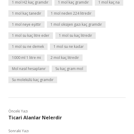
1 mol H2 kaç gramdır
1 mol kaç gramdır
1 mol kaç na
1 mol kaç tanedir
1 mol neden 224 litredir
1 mol neye eşittir
1 mol oksijen gazı kaç gramdır
1 mol su kaç litre eder
1 mol su kaç litredir
1 mol su ne demek
1 mol su ne kadar
1000 ml 1 litre mi
2 mol kaç litredir
Mol nasıl hesaplanır
Su kaç gram mol
Su molekülü kaç gramdır
Önceki Yazı
Ticari Alanlar Nelerdir
Sonraki Yazı