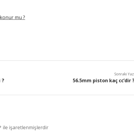
 konur mu ?
Sonraki Yaz
 ?
56.5mm piston kaç cc’dir 
*
ile işaretlenmişlerdir