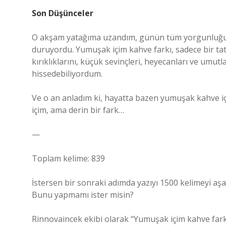
Son Düşünceler
O akşam yatağıma uzandım, günün tüm yorgunluğu
duruyordu. Yumuşak içim kahve farkı, sadece bir tat f
kırıklıklarını, küçük sevinçleri, heyecanları ve umutl
hissedebiliyordum.
Ve o an anladım ki, hayatta bazen yumuşak kahve içm
içim, ama derin bir fark…
—
Toplam kelime: 839
İstersen bir sonraki adımda yazıyı 1500 kelimeyi aşa
Bunu yapmamı ister misin?
Rinnovaincek ekibi olarak “Yumuşak içim kahve far