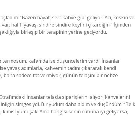
ladım: “Bazen hayat, sert kahve gibi geliyor. Acı, keskin ve
; hafif, yavaş, sindire sindire keyfini çıkardığın.” İçimden
lığıyla birleşip bir terapinin yerine geçiyordu.
e termosum, kafamda ise düşüncelerim vardı. İnsanlar
 ise yavaş adımlarla, kahvemin tadını çıkararak kendi
bana sadece tat vermiyor; günün telaşını bir nebze
rafımdaki insanlar telaşla siparişlerini alıyor, kahvelerini
liğin simgesiydi. Bir yudum daha aldım ve düşündüm: “Belk
r, kimisi yumuşak. Ama hangisi senin ruhuna iyi geliyorsa,