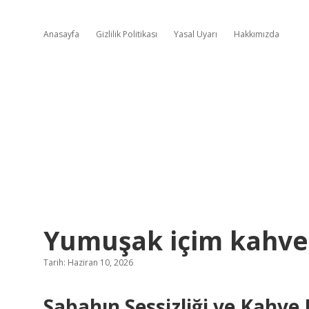
Anasayfa
Gizlilik Politikası
Yasal Uyarı
Hakkımızda
Yumuşak içim kahve 
Tarih: Haziran 10, 2026
Sabahın Sessizliği ve Kahve