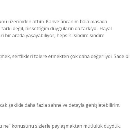
nu üzerimden attım. Kahve fincanım hâlâ masada
arkı değil, hissettiğim duyguların da farkıydı. Hayal
arı bir arada yaşayabiliyor, hepsini sindire sindire
ek, sertlikleri tolere etmekten çok daha değerliydi. Sade bi
cak şekilde daha fazla sahne ve detayla genişletebilirim.
kı ne” konusunu sizlerle paylaşmaktan mutluluk duyduk.