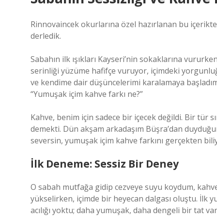
Rinnovaincek okurlarına özel hazırlanan bu içerikt
derledik.
Sabahın ilk ışıkları Kayseri’nin sokaklarına vururk
serinliği yüzüme hafifçe vuruyor, içimdeki yorgunluğ
ve kendime dair düşüncelerimi karalamaya başladım.
“Yumuşak içim kahve farkı ne?”
Kahve, benim için sadece bir içecek değildi. Bir tür
demekti. Dün akşam arkadaşım Büşra’dan duyduğum 
seversin, yumuşak içim kahve farkını gerçekten bil
İlk Deneme: Sessiz Bir Deney
O sabah mutfağa gidip cezveye suyu koydum, kahvey
yükselirken, içimde bir heyecan dalgası oluştu. İlk 
acılığı yoktu; daha yumuşak, daha dengeli bir tat 