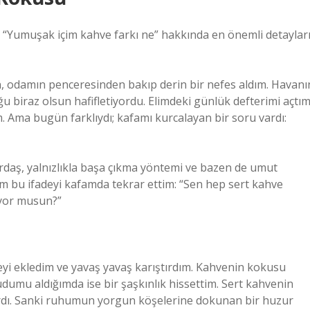
e “Yumuşak içim kahve farkı ne” hakkında en önemli detaylar
en, odamın penceresinden bakıp derin bir nefes aldım. Havanı
u biraz olsun hafifletiyordu. Elimdeki günlük defterimi açtı
 Ama bugün farklıydı; kafamı kurcalayan bir soru vardı:
 sırdaş, yalnızlıkla başa çıkma yöntemi ve bazen de umut
bu ifadeyi kafamda tekrar ettim: “Sen hep sert kahve
iyor musun?”
i ekledim ve yavaş yavaş karıştırdım. Kahvenin kokusu
yudumu aldığımda ise bir şaşkınlık hissettim. Sert kahvenin
vardı. Sanki ruhumun yorgun köşelerine dokunan bir huzur