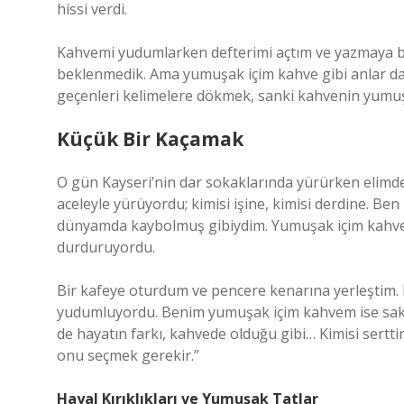
hissi verdi.
Kahvemi yudumlarken defterimi açtım ve yazmaya baş
beklenmedik. Ama yumuşak içim kahve gibi anlar da var
geçenleri kelimelere dökmek, sanki kahvenin yumuşak
Küçük Bir Kaçamak
O gün Kayseri’nin dar sokaklarında yürürken elimd
aceleyle yürüyordu; kimisi işine, kimisi derdine. Ben
dünyamda kaybolmuş gibiydim. Yumuşak içim kahve, 
durduruyordu.
Bir kafeye oturdum ve pencere kenarına yerleştim. Et
yudumluyordu. Benim yumuşak içim kahvem ise sakin
de hayatın farkı, kahvede olduğu gibi… Kimisi sertti
onu seçmek gerekir.”
Hayal Kırıklıkları ve Yumuşak Tatlar