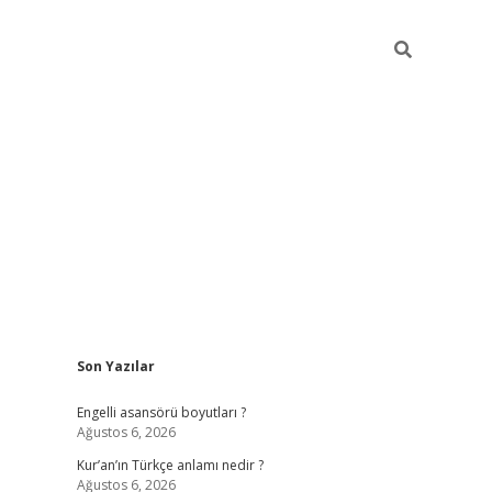
Sidebar
Son Yazılar
https://el
Engelli asansörü boyutları ?
Ağustos 6, 2026
Kur’an’ın Türkçe anlamı nedir ?
Ağustos 6, 2026