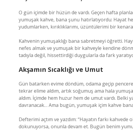
O gün içimde bir hüzün de vardı. Geçen hafta planlad
yumuşak kahve, bana şunu hatırlatıyordu: Hayat he
yudumlarken, kırıklıklarımı, üzüntülerimi bir kenara
Kahvenin yumuşaklığı bana sabretmeyi öğretti. Hayat
nefes almak ve yumuşak bir kahveyle kendine dönm
tadıyla değil, hissettirdiği duygularla da fark yaratıy
Akşamın Sıcaklığı ve Umut
Gün batarken evime döndüm, odama geçip pencereyi a
tekrar elime aldım, artık soğumuş ama hala yumuşak
aldım. İçimde hem huzur hem de umut vardı. Belki yar
davranacak… Ama bugün, yumuşak içim kahve bana 
Defterimi açtım ve yazdım: “Hayatın farkı kahvede 
dokunuyorsa, onunla devam et. Bugün benim yumuş