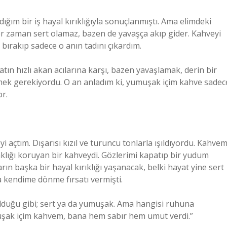
ığım bir iş hayal kırıklığıyla sonuçlanmıştı. Ama elimdeki
r zaman sert olamaz, bazen de yavaşça akıp gider. Kahveyi
 bırakıp sadece o anın tadını çıkardım.
ın hızlı akan acılarına karşı, bazen yavaşlamak, derin bir
ek gerekiyordu. O an anladım ki, yumuşak içim kahve sadec
or.
çtım. Dışarısı kızıl ve turuncu tonlarla ışıldıyordu. Kahvem
lığı koruyan bir kahveydi. Gözlerimi kapatıp bir yudum
ın başka bir hayal kırıklığı yaşanacak, belki hayat yine sert
kendime dönme fırsatı vermişti.
olduğu gibi; sert ya da yumuşak. Ama hangisi ruhuna
ak içim kahvem, bana hem sabır hem umut verdi.”