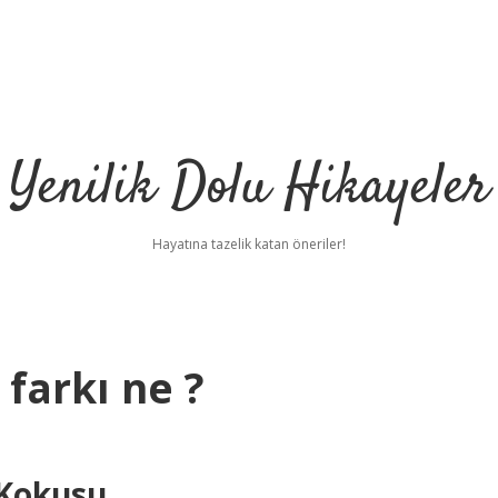
Yenilik Dolu Hikayeler
Hayatına tazelik katan öneriler!
farkı ne ?
 Kokusu