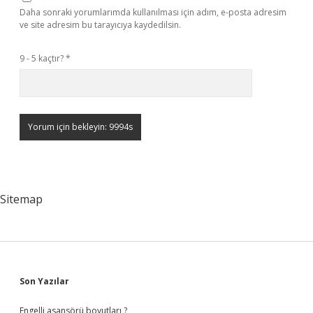
Daha sonraki yorumlarımda kullanılması için adım, e-posta adresim
ve site adresim bu tarayıcıya kaydedilsin.
9 - 5 kaçtır?
*
Sitemap
Sidebar
Son Yazılar
Engelli asansörü boyutları ?