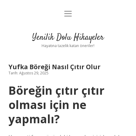
menüyü
Anasayfa
aç
Gizlilik Politikası
Yenilik Dolu Hikayeler
Yasal Uyarı
Hayatına tazelik katan öneriler!
Hakkımızda
Yufka Böreği Nasıl Çıtır Olur
Tarih: Ağustos 29, 2025
Böreğin çıtır çıtır
olması için ne
yapmalı?