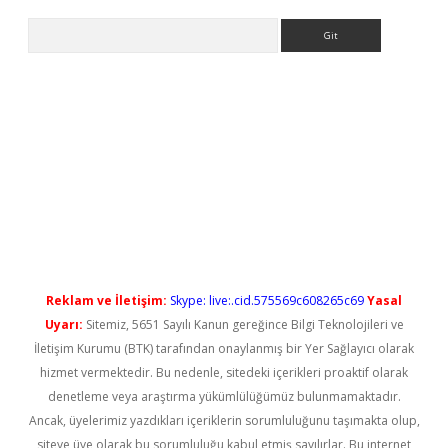
Arama
g/
betbox
betexper bahis
Reklam ve İletişim:
Skype: live:.cid.575569c608265c69
Yasal
Uyarı:
Sitemiz, 5651 Sayılı Kanun gereğince Bilgi Teknolojileri ve
İletişim Kurumu (BTK) tarafından onaylanmış bir Yer Sağlayıcı olarak
hizmet vermektedir. Bu nedenle, sitedeki içerikleri proaktif olarak
denetleme veya araştırma yükümlülüğümüz bulunmamaktadır.
Ancak, üyelerimiz yazdıkları içeriklerin sorumluluğunu taşımakta olup,
siteye üye olarak bu sorumluluğu kabul etmiş sayılırlar. Bu internet