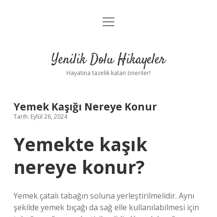
menüyü
Anasayfa
aç
Gizlilik Politikası
Yenilik Dolu Hikayeler
Yasal Uyarı
Hayatına tazelik katan öneriler!
Hakkımızda
Yemek Kaşığı Nereye Konur
Tarih: Eylül 26, 2024
Yemekte kaşık
nereye konur?
Yemek çatalı tabağın soluna yerleştirilmelidir. Aynı
şekilde yemek bıçağı da sağ elle kullanılabilmesi için