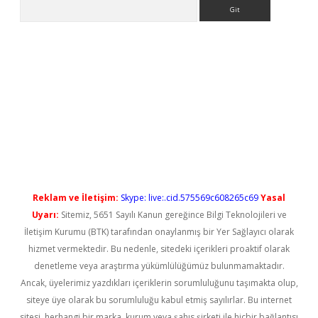
Arama
ris.org/
betbox
betexper bahis
Reklam ve İletişim:
Skype: live:.cid.575569c608265c69
Yasal
Uyarı:
Sitemiz, 5651 Sayılı Kanun gereğince Bilgi Teknolojileri ve
İletişim Kurumu (BTK) tarafından onaylanmış bir Yer Sağlayıcı olarak
hizmet vermektedir. Bu nedenle, sitedeki içerikleri proaktif olarak
denetleme veya araştırma yükümlülüğümüz bulunmamaktadır.
Ancak, üyelerimiz yazdıkları içeriklerin sorumluluğunu taşımakta olup,
siteye üye olarak bu sorumluluğu kabul etmiş sayılırlar. Bu internet
sitesi, herhangi bir marka, kurum veya şahıs şirketi ile hiçbir bağlantısı