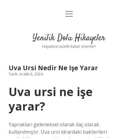
menüyü
Anasayfa
aç
Gizlilik Politikası
Yenilik Dolu Hikayeler
Yasal Uyarı
Hayatına tazelik katan öneriler!
Hakkımızda
Uva Ursi Nedir Ne Işe Yarar
Tarih: Aralık 6, 2024
Uva ursi ne işe
yarar?
Yaprakları geleneksel olarak ilaç olarak
kullanılmıştır. Uva ursi idrardaki bakterileri