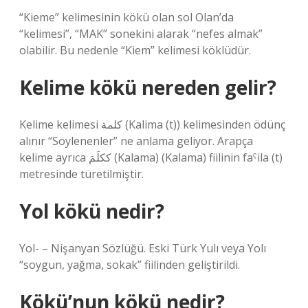
“Kieme” kelimesinin kökü olan sol Olan’da
“kelimesi”, “MAK” sonekini alarak “nefes almak”
olabilir. Bu nedenle “Kiem” kelimesi köklüdür.
Kelime kökü nereden gelir?
Kelime kelimesi كلمة (Kalima (t)) kelimesinden ödünç
alınır “Söylenenler” ne anlama geliyor. Arapça
kelime ayrıca ككلَمَ (Kalama) (Kalama) fiilinin faˁila (t)
metresinde türetilmiştir.
Yol kökü nedir?
Yol- – Nişanyan Sözlüğü. Eski Türk Yulı veya Yolı
“soygun, yağma, sokak” fiilinden geliştirildi.
Kökü’nun kökü nedir?