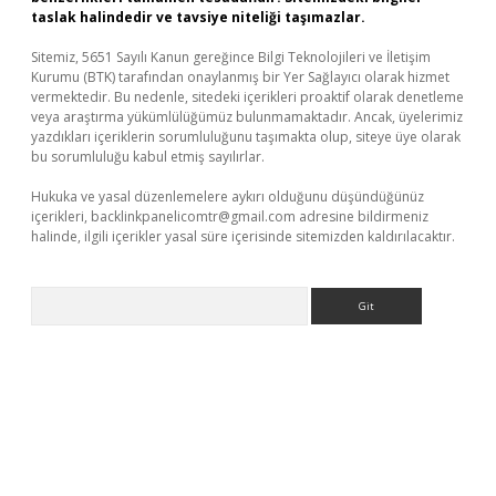
taslak halindedir ve tavsiye niteliği taşımazlar.
Sitemiz, 5651 Sayılı Kanun gereğince Bilgi Teknolojileri ve İletişim
Kurumu (BTK) tarafından onaylanmış bir Yer Sağlayıcı olarak hizmet
vermektedir. Bu nedenle, sitedeki içerikleri proaktif olarak denetleme
veya araştırma yükümlülüğümüz bulunmamaktadır. Ancak, üyelerimiz
yazdıkları içeriklerin sorumluluğunu taşımakta olup, siteye üye olarak
bu sorumluluğu kabul etmiş sayılırlar.
Hukuka ve yasal düzenlemelere aykırı olduğunu düşündüğünüz
içerikleri,
backlinkpanelicomtr@gmail.com
adresine bildirmeniz
halinde, ilgili içerikler yasal süre içerisinde sitemizden kaldırılacaktır.
Arama
etgiris.org/
betbox
betexper bahis