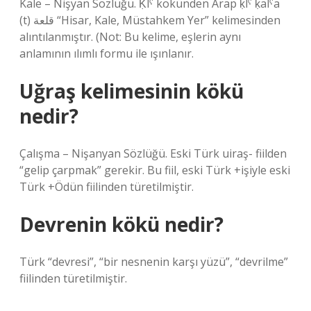
Kale – Nişyan Sözlüğü. Ḳlˁ kökünden Arap ḳlˁ ḳalˁa
(t) قلعة “Hisar, Kale, Müstahkem Yer” kelimesinden
alıntılanmıştır. (Not: Bu kelime, eşlerin aynı
anlamının ılımlı formu ile ışınlanır.
Uğraş kelimesinin kökü
nedir?
Çalışma – Nişanyan Sözlüğü. Eski Türk uiraş- fiilden
“gelip çarpmak” gerekir. Bu fiil, eski Türk +işiyle eski
Türk +Ödün fiilinden türetilmiştir.
Devrenin kökü nedir?
Türk “devresi”, “bir nesnenin karşı yüzü”, “devrilme”
fiilinden türetilmiştir.