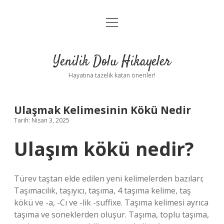
menüyü
Anasayfa
aç
Gizlilik Politikası
Yenilik Dolu Hikayeler
Yasal Uyarı
Hayatına tazelik katan öneriler!
Hakkımızda
Ulaşmak Kelimesinin Kökü Nedir
Tarih: Nisan 3, 2025
Ulaşım kökü nedir?
Türev taştan elde edilen yeni kelimelerden bazıları;
Taşımacılık, taşıyıcı, taşıma, 4 taşıma kelime, taş
kökü ve -a, -Cı ve -lik -suffixe. Taşıma kelimesi ayrıca
taşıma ve soneklerden oluşur. Taşıma, toplu taşıma,