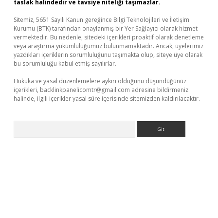
taslak halindedir ve tavsiye niteliği taşımazlar.
Sitemiz, 5651 Sayılı Kanun gereğince Bilgi Teknolojileri ve İletişim
Kurumu (BTK) tarafından onaylanmış bir Yer Sağlayıcı olarak hizmet
vermektedir. Bu nedenle, sitedeki içerikleri proaktif olarak denetleme
veya araştırma yükümlülüğümüz bulunmamaktadır. Ancak, üyelerimiz
yazdıkları içeriklerin sorumluluğunu taşımakta olup, siteye üye olarak
bu sorumluluğu kabul etmiş sayılırlar.
Hukuka ve yasal düzenlemelere aykırı olduğunu düşündüğünüz
içerikleri,
backlinkpanelicomtr@gmail.com
adresine bildirmeniz
halinde, ilgili içerikler yasal süre içerisinde sitemizden kaldırılacaktır.
Arama
betgiris.org/
betbox
betexper bahis