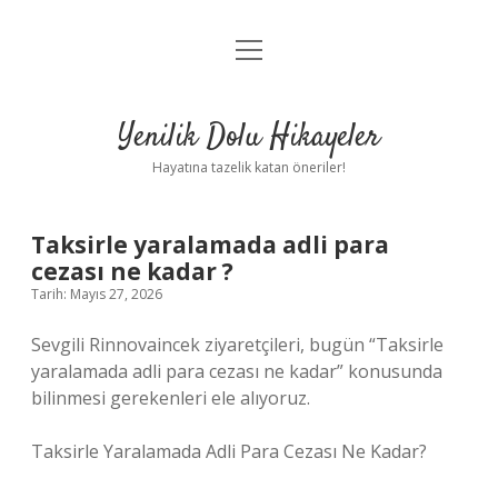
menüyü
Anasayfa
aç
Gizlilik Politikası
Yenilik Dolu Hikayeler
Yasal Uyarı
Hayatına tazelik katan öneriler!
Hakkımızda
Taksirle yaralamada adli para
cezası ne kadar ?
Tarih: Mayıs 27, 2026
Sevgili Rinnovaincek ziyaretçileri, bugün “Taksirle
yaralamada adli para cezası ne kadar” konusunda
bilinmesi gerekenleri ele alıyoruz.
Taksirle Yaralamada Adli Para Cezası Ne Kadar?