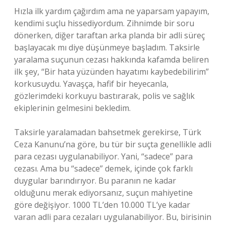
Hızla ilk yardım çağırdım ama ne yaparsam yapayım,
kendimi suçlu hissediyordum. Zihnimde bir soru
dönerken, diğer taraftan arka planda bir adli süreç
başlayacak mı diye düşünmeye başladım. Taksirle
yaralama suçunun cezası hakkında kafamda beliren
ilk şey, “Bir hata yüzünden hayatımı kaybedebilirim”
korkusuydu. Yavaşça, hafif bir heyecanla,
gözlerimdeki korkuyu bastırarak, polis ve sağlık
ekiplerinin gelmesini bekledim.
Taksirle yaralamadan bahsetmek gerekirse, Türk
Ceza Kanunu’na göre, bu tür bir suçta genellikle adli
para cezası uygulanabiliyor. Yani, “sadece” para
cezası. Ama bu “sadece” demek, içinde çok farklı
duygular barındırıyor. Bu paranın ne kadar
olduğunu merak ediyorsanız, suçun mahiyetine
göre değişiyor. 1000 TL’den 10.000 TL’ye kadar
varan adli para cezaları uygulanabiliyor. Bu, birisinin