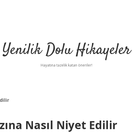
Yenilik Dolu Hikayeler
Hayatına tazelik katan öneriler!
ilir
na Nasıl Niyet Edilir