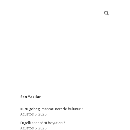
Sidebar
Son Yazılar
https://elexb
Kuzu göbegi mantarı nerede bulunur ?
Ağustos 8, 2026
Engelli asansörü boyutları ?
Ağustos 6, 2026