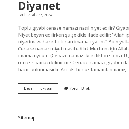
Diyanet
Tarih: Aralık 26, 2024
Toplu gıyabi cenaze namazı nasıl niyet edilir? Gıyabı
Niyet beyan edilirken şu şekilde ifade edilir: “Allah 
niyetine ve hazır bulunan imama uyarım.” Bu niyetle
Cenaze namazı niyeti nasıl edilir? Merhum için Allah
imama uydum. (Cenaze namazı kılındıktan sonra: Üç 
cenaze namazı kılınır mı? Cenaze namazı gıyaben kılı
hazır bulunmasıdır. Ancak, henüz tamamlanmamış
Gıyabi
Devamını okuyun
Yorum Bırak
Cenaze
Namazına
Nasıl
Niyet
Edilir
Sitemap
Diyanet