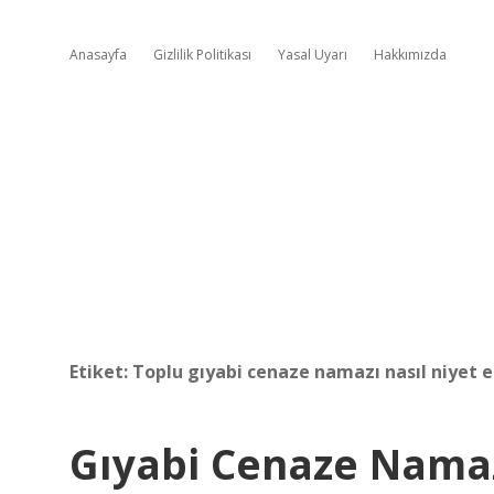
Anasayfa
Gizlilik Politikası
Yasal Uyarı
Hakkımızda
Etiket:
Toplu gıyabi cenaze namazı nasıl niyet ed
Gıyabi Cenaze Namazı