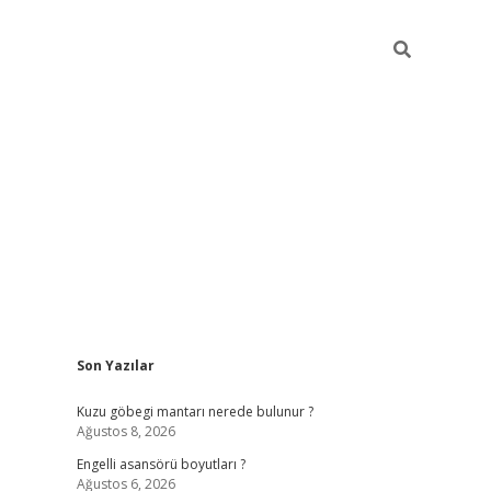
Sidebar
Son Yazılar
https://elexb
Kuzu göbegi mantarı nerede bulunur ?
Ağustos 8, 2026
Engelli asansörü boyutları ?
Ağustos 6, 2026