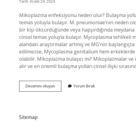
Tarih: Aralık 24, 2024
Mikoplazma enfeksiyonu neden olur? Bulaşma yolları
temas yoluyla bulaşır. M. pneumoniae’nin neden ol
bir kişi öksürdüğünde veya hapşırdığında meydana 
cinsel temas yoluyla bulaşır. Mycoplasma tehlikeli 
alandaki araştırmalar artmış ve MG’nin başlangıçta
edilmezse, Mycoplasma genitalium hem erkeklerde 
olabilir. Mikoplazma bulaşıcı mı? Mikoplazmalar ve 
alır ve en önemli bulaşma yolları cinsel ilişki sırasın
Mikoplazma
Devamını okuyun
Yorum Bırak
Hastaliği
Nedir
Sitemap