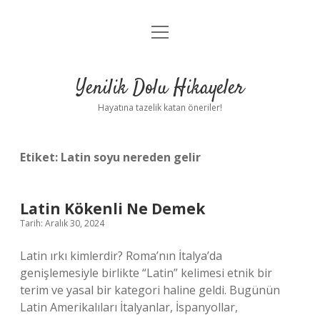
menüyü
Anasayfa
aç
Gizlilik Politikası
Yenilik Dolu Hikayeler
Yasal Uyarı
Hayatına tazelik katan öneriler!
Hakkımızda
Etiket:
Latin soyu nereden gelir
Latin Kökenli Ne Demek
Tarih: Aralık 30, 2024
Latin ırkı kimlerdir? Roma’nın İtalya’da
genişlemesiyle birlikte “Latin” kelimesi etnik bir
terim ve yasal bir kategori haline geldi. Bugünün
Latin Amerikalıları İtalyanlar, İspanyollar,