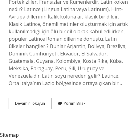
Portekizliler, Fransızlar ve Rumenlerdir. Latin köken
nedir? Latince (Lingua Latina veya Latinum), Hint-
Avrupa dillerinin İtalik koluna ait klasik bir dildir.
Klasik Latince, önemli metinler oluşturmak için artık
kullanılmadığı için ölü bir dil olarak kabul edilirken,
popüler Latince Roman dillerine dönüştü. Latin
ülkeler hangileri? Bunlar Arjantin, Bolivya, Brezilya,
Dominik Cumhuriyeti, Ekvador, El Salvador,
Guatemala, Guyana, Kolombiya, Kosta Rika, Küba,
Meksika, Paraguay, Peru, Şili, Uruguay ve
Venezuela’dır. Latin soyu nereden gelir? Latince,
Orta İtalya’nın Lazio bölgesinde ortaya çıkan bir…
Latin
Devamını okuyun
Yorum Bırak
Kökenli
Ne
Demek
Sitemap