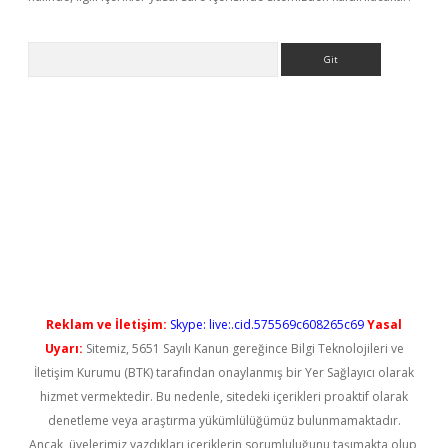
Arama
ps://elexbetgiris.org/
betbox
betexper bahis
Reklam ve İletişim:
Skype: live:.cid.575569c608265c69
Yasal
Uyarı:
Sitemiz, 5651 Sayılı Kanun gereğince Bilgi Teknolojileri ve
İletişim Kurumu (BTK) tarafından onaylanmış bir Yer Sağlayıcı olarak
hizmet vermektedir. Bu nedenle, sitedeki içerikleri proaktif olarak
denetleme veya araştırma yükümlülüğümüz bulunmamaktadır.
Ancak, üyelerimiz yazdıkları içeriklerin sorumluluğunu taşımakta olup,