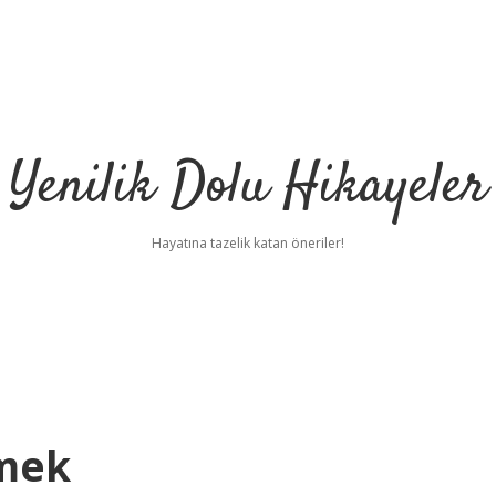
Yenilik Dolu Hikayeler
Hayatına tazelik katan öneriler!
emek