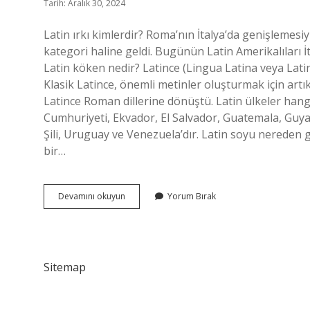
Tarih: Aralık 30, 2024
Latin ırkı kimlerdir? Roma’nın İtalya’da genişlemesiyl
kategori haline geldi. Bugünün Latin Amerikalıları İt
Latin köken nedir? Latince (Lingua Latina veya Latinum
Klasik Latince, önemli metinler oluşturmak için artık 
Latince Roman dillerine dönüştü. Latin ülkeler hangi
Cumhuriyeti, Ekvador, El Salvador, Guatemala, Guy
Şili, Uruguay ve Venezuela’dır. Latin soyu nereden g
bir…
Latin
Devamını okuyun
Yorum Bırak
Kökenli
Ne
Demek
Sitemap