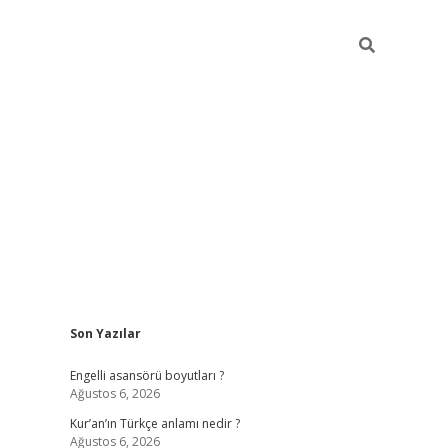
Sidebar
Son Yazılar
Engelli asansörü boyutları ?
Ağustos 6, 2026
Kur’an’ın Türkçe anlamı nedir ?
Ağustos 6, 2026