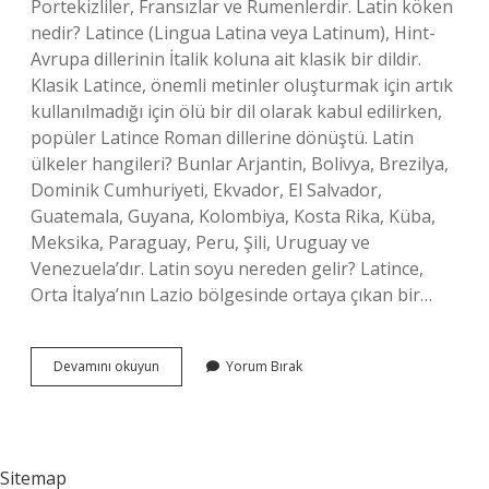
Portekizliler, Fransızlar ve Rumenlerdir. Latin köken
nedir? Latince (Lingua Latina veya Latinum), Hint-
Avrupa dillerinin İtalik koluna ait klasik bir dildir.
Klasik Latince, önemli metinler oluşturmak için artık
kullanılmadığı için ölü bir dil olarak kabul edilirken,
popüler Latince Roman dillerine dönüştü. Latin
ülkeler hangileri? Bunlar Arjantin, Bolivya, Brezilya,
Dominik Cumhuriyeti, Ekvador, El Salvador,
Guatemala, Guyana, Kolombiya, Kosta Rika, Küba,
Meksika, Paraguay, Peru, Şili, Uruguay ve
Venezuela’dır. Latin soyu nereden gelir? Latince,
Orta İtalya’nın Lazio bölgesinde ortaya çıkan bir…
Latin
Devamını okuyun
Yorum Bırak
Kökenli
Ne
Demek
Sitemap