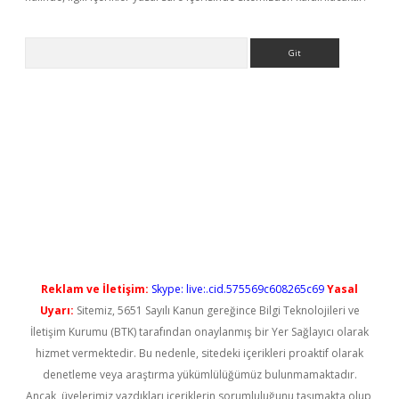
Arama
ps://elexbetgiris.org/
betbox
betexper bahis
Reklam ve İletişim:
Skype: live:.cid.575569c608265c69
Yasal
Uyarı:
Sitemiz, 5651 Sayılı Kanun gereğince Bilgi Teknolojileri ve
İletişim Kurumu (BTK) tarafından onaylanmış bir Yer Sağlayıcı olarak
hizmet vermektedir. Bu nedenle, sitedeki içerikleri proaktif olarak
denetleme veya araştırma yükümlülüğümüz bulunmamaktadır.
Ancak, üyelerimiz yazdıkları içeriklerin sorumluluğunu taşımakta olup,