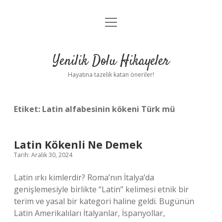
menüyü
Anasayfa
aç
Gizlilik Politikası
Yenilik Dolu Hikayeler
Yasal Uyarı
Hayatına tazelik katan öneriler!
Hakkımızda
Etiket:
Latin alfabesinin kökeni Türk mü
Latin Kökenli Ne Demek
Tarih: Aralık 30, 2024
Latin ırkı kimlerdir? Roma’nın İtalya’da
genişlemesiyle birlikte “Latin” kelimesi etnik bir
terim ve yasal bir kategori haline geldi. Bugünün
Latin Amerikalıları İtalyanlar, İspanyollar,