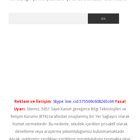
Arama
https://elexbetgiris.org/
betbox
betexper bahis
Reklam ve İletişim:
Skype: live:.cid.575569c608265c69
Yasal
Uyarı:
Sitemiz, 5651 Sayılı Kanun gereğince Bilgi Teknolojileri ve
İletişim Kurumu (BTK) tarafından onaylanmış bir Yer Sağlayıcı olarak
hizmet vermektedir. Bu nedenle, sitedeki içerikleri proaktif olarak
denetleme veya araştırma yükümlülüğümüz bulunmamaktadır.
Ancak, üyelerimiz yazdıkları içeriklerin sorumluluğunu taşımakta olup,