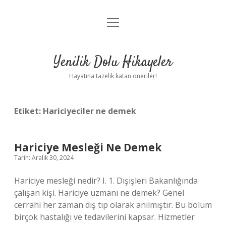
menüyü
Anasayfa
aç
Gizlilik Politikası
Yenilik Dolu Hikayeler
Yasal Uyarı
Hayatına tazelik katan öneriler!
Hakkımızda
Etiket:
Hariciyeciler ne demek
Hariciye Mesleği Ne Demek
Tarih: Aralık 30, 2024
Hariciye mesleği nedir? I. 1. Dışişleri Bakanlığında
çalışan kişi. Hariciye uzmanı ne demek? Genel
cerrahi her zaman dış tıp olarak anılmıştır. Bu bölüm
birçok hastalığı ve tedavilerini kapsar. Hizmetler