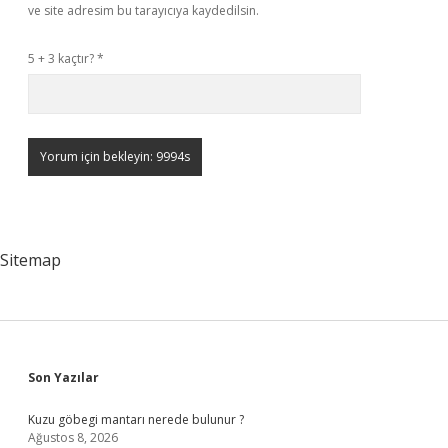
ve site adresim bu tarayıcıya kaydedilsin.
5 + 3 kaçtır?
*
Sitemap
Sidebar
Son Yazılar
Kuzu göbegi mantarı nerede bulunur ?
Ağustos 8, 2026