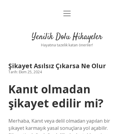
menüyü
Anasayfa
aç
Gizlilik Politikası
Yenilik Dolu Hikayeler
Yasal Uyarı
Hayatına tazelik katan öneriler!
Hakkımızda
Şikayet Asılsız Çıkarsa Ne Olur
Tarih: Ekim 25, 2024
Kanıt olmadan
şikayet edilir mi?
Merhaba, Kanıt veya delil olmadan yapılan bir
şikayet karmaşık yasal sonuçlara yol açabilir.