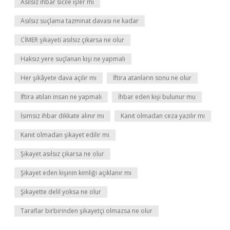
Asılsız ihbar sicile işler mi
Asılsız suçlama tazminat davası ne kadar
CİMER şikayeti asılsız çıkarsa ne olur
Haksız yere suçlanan kişi ne yapmalı
Her şikâyete dava açılır mı
İftira atanların sonu ne olur
İftira atılan insan ne yapmalı
İhbar eden kişi bulunur mu
İsimsiz ihbar dikkate alınır mı
Kanıt olmadan ceza yazılır mı
Kanıt olmadan şikayet edilir mi
Şikayet asılsız çıkarsa ne olur
Şikayet eden kişinin kimliği açıklanır mı
Şikayette delil yoksa ne olur
Taraflar birbirinden şikayetçi olmazsa ne olur