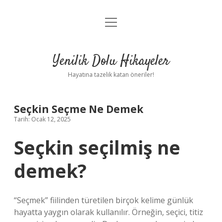
menüyü
Anasayfa
aç
Gizlilik Politikası
Yenilik Dolu Hikayeler
Yasal Uyarı
Hayatına tazelik katan öneriler!
Hakkımızda
Seçkin Seçme Ne Demek
Tarih: Ocak 12, 2025
Seçkin seçilmiş ne
demek?
“Seçmek” fiilinden türetilen birçok kelime günlük
hayatta yaygın olarak kullanılır. Örneğin, seçici, titiz