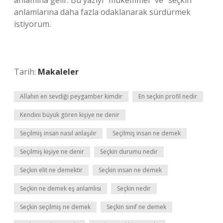
anlamına gelir. Bu yazıyı “mükemmel” ve “seçkin”
anlamlarına daha fazla odaklanarak sürdürmek
istiyorum.
Tarih:
Makaleler
Allahın en sevdiği peygamber kimdir
En seçkin profil nedir
Kendini büyük gören kişiye ne denir
Seçilmiş insan nasıl anlaşılır
Seçilmiş insan ne demek
Seçilmiş kişiye ne denir
Seçkin durumu nedir
Seçkin elit ne demektir
Seçkin insan ne demek
Seçkin ne demek eş anlamlısı
Seçkin nedir
Seçkin seçilmiş ne demek
Seçkin sınıf ne demek