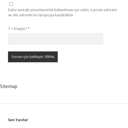
Daha sonraki yorumlarımda kullanılması için adım, e-posta adresim
ve site adresim bu tarayıcıya kaydedilsin.
7 + 8 kaçtır?
*
Sitemap
Sidebar
Son Yazılar