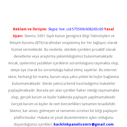
iris.org/
betbox
betexper bahis
Reklam ve İletişim:
Skype: live:.cid.575569c608265c69
Yasal
Uyarı:
Sitemiz, 5651 Sayılı Kanun gereğince Bilgi Teknolojileri ve
İletişim Kurumu (BTK) tarafından onaylanmış bir Yer Sağlayıcı olarak
hizmet vermektedir. Bu nedenle, sitedeki içerikleri proaktif olarak
denetleme veya araştırma yükümlülüğümüz bulunmamaktadır.
Ancak, üyelerimiz yazdıkları içeriklerin sorumluluğunu taşımakta olup,
siteye üye olarak bu sorumluluğu kabul etmiş sayılırlar. Bu internet
sitesi, herhangi bir marka, kurum veya şahıs şirketi ile hiçbir bağlantısı
bulunmamaktadır. Sitede yalnızca kendi hazırladığımız makaleler
paylaşılmaktadır. Burada yer alan içerikler haber niteliği taşımamakta
olup, gerçek kurum ve kişiler hakkında paylaşım yapılmamaktadır.
Gerçek kurum ve kişiler ile isim benzerlikleri tamamen tesadüfidir.
Sitemiz, kar amacı gütmeyen ve tamamen ücretsiz bir bilgi paylaşım
platformudur. Hukuka ve yasal düzenlemelere aykırı olduğunu
düşündüğünüz içerikleri,
backlinkpanelicomtr@gmail.com