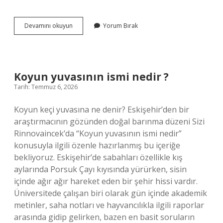
Kopya
Devamını okuyun
Yorum Bırak
notu
kaç
?
Koyun yuvasının ismi nedir ?
Tarih: Temmuz 6, 2026
Koyun keçi yuvasına ne denir? Eskişehir’den bir
araştırmacının gözünden doğal barınma düzeni Sizi
Rinnovaincek’da “Koyun yuvasının ismi nedir”
konusuyla ilgili özenle hazırlanmış bu içeriğe
bekliyoruz. Eskişehir’de sabahları özellikle kış
aylarında Porsuk Çayı kıyısında yürürken, sisin
içinde ağır ağır hareket eden bir şehir hissi vardır.
Üniversitede çalışan biri olarak gün içinde akademik
metinler, saha notları ve hayvancılıkla ilgili raporlar
arasında gidip gelirken, bazen en basit soruların