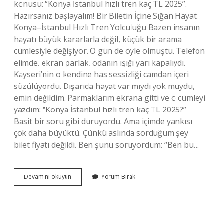
konusu: “Konya İstanbul hızlı tren kaç TL 2025”.
Hazırsanız başlayalım! Bir Biletin İçine Sığan Hayat:
Konya–İstanbul Hızlı Tren Yolculuğu Bazen insanın
hayatı büyük kararlarla değil, küçük bir arama
cümlesiyle değişiyor. O gün de öyle olmuştu. Telefon
elimde, ekran parlak, odanın ışığı yarı kapalıydı.
Kayseri’nin o kendine has sessizliği camdan içeri
süzülüyordu. Dışarıda hayat var mıydı yok muydu,
emin değildim. Parmaklarım ekrana gitti ve o cümleyi
yazdım: “Konya İstanbul hızlı tren kaç TL 2025?”
Basit bir soru gibi duruyordu. Ama içimde yankısı
çok daha büyüktü. Çünkü aslında sorduğum şey
bilet fiyatı değildi. Ben şunu soruyordum: “Ben bu…
Konya
Devamını okuyun
Yorum Bırak
İstanbul
hızlı
tren
kaç