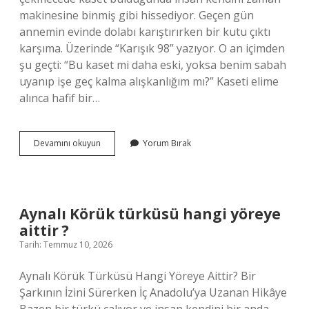
makinesine binmiş gibi hissediyor. Geçen gün
annemin evinde dolabı karıştırırken bir kutu çıktı
karşıma. Üzerinde “Karışık 98” yazıyor. O an içimden
şu geçti: “Bu kaset mi daha eski, yoksa benim sabah
uyanıp işe geç kalma alışkanlığım mı?” Kaseti elime
alınca hafif bir…
Kasetlerin
Devamını okuyun
Yorum Bırak
ömrü
ne
kadardır
?
Aynalı Körük türküsü hangi yöreye
aittir ?
Tarih: Temmuz 10, 2026
Aynalı Körük Türküsü Hangi Yöreye Aittir? Bir
Şarkının İzini Sürerken İç Anadolu’ya Uzanan Hikâye