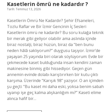
TL
Kasetlerin ömrü ne kadardır ?
2025
Tarih: Temmuz 13, 2026
?
Kasetlerin Ömrü Ne Kadardır? Şehir Efsaneleri,
Tozlu Raflar ve Bir İzmir Gencinin İç Sesleri
Kasetlerin ömrü ne kadardır? Bu soru kulağa teknik
bir merak gibi geliyor olabilir ama aslında içinde
biraz nostalji, biraz hüzün, biraz da “ben bunu
neden hâlâ saklıyorum?” duygusu taşıyor. İzmir’de
yaşayan 25 yaşında biri olarak söylüyorum: Evde bir
çekmecede kaset bulduğunda insan kendini zaman
makinesine binmiş gibi hissediyor. Geçen gün
annemin evinde dolabı karıştırırken bir kutu çıktı
karşıma. Üzerinde “Karışık 98” yazıyor. O an içimden
şu geçti: “Bu kaset mi daha eski, yoksa benim sabah
uyanıp işe geç kalma alışkanlığım mı?” Kaseti elime
alınca hafif bir…