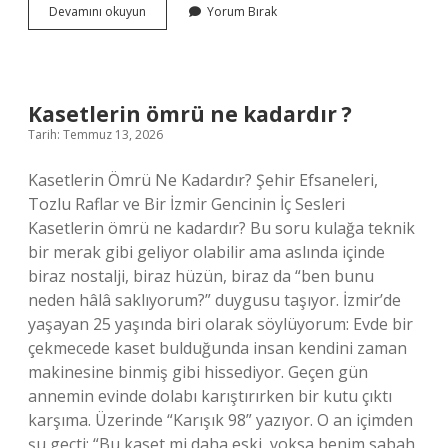
Kasetlerin
Devamını okuyun
Yorum Bırak
ömrü
ne
kadardır
?
Kasetlerin ömrü ne kadardır ?
Tarih: Temmuz 13, 2026
Kasetlerin Ömrü Ne Kadardır? Şehir Efsaneleri,
Tozlu Raflar ve Bir İzmir Gencinin İç Sesleri
Kasetlerin ömrü ne kadardır? Bu soru kulağa teknik
bir merak gibi geliyor olabilir ama aslında içinde
biraz nostalji, biraz hüzün, biraz da “ben bunu
neden hâlâ saklıyorum?” duygusu taşıyor. İzmir’de
yaşayan 25 yaşında biri olarak söylüyorum: Evde bir
çekmecede kaset bulduğunda insan kendini zaman
makinesine binmiş gibi hissediyor. Geçen gün
annemin evinde dolabı karıştırırken bir kutu çıktı
karşıma. Üzerinde “Karışık 98” yazıyor. O an içimden
şu geçti: “Bu kaset mi daha eski, yoksa benim sabah