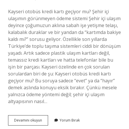
Kayseri otobüs kredi kartı geçiyor mu? Şehir içi
ulaşımın görünmeyen ödeme sistemi Şehir içi ulaşım
deyince çoğumuzun aklına sabah işe yetişme telaşı,
kalabalık duraklar ve bir yandan da “kartımda bakiye
kaldı mı?” sorusu geliyor. Özellikle son yıllarda
Türkiye’de toplu taşıma sistemleri ciddi bir dönüşüm
yaşadı. Artık sadece plastik ulaşım kartları değil,
temassız kredi kartları ve hatta telefonlar bile bu
işin bir parçası. Kayseri özelinde en çok sorulan
sorulardan biri de şu: Kayseri otobüs kredi kartı
geçiyor mu? Bu soruya sadece “evet” ya da “hayır”
demek aslında konuyu eksik bırakır. Çünkü mesele
yalnızca ödeme yöntemi değil; şehir içi ulaşım
altyapısının nasıl…
Kayseri
Devamını okuyun
Yorum Bırak
otobüs