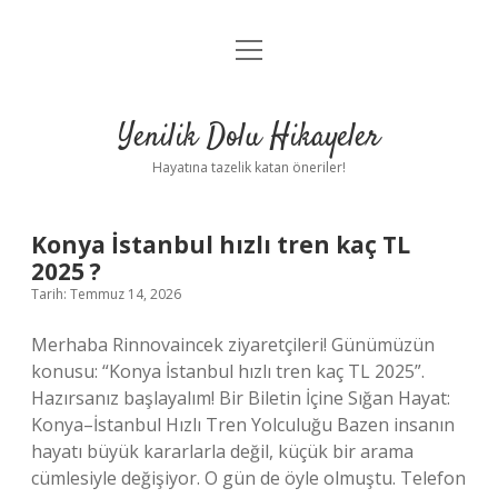
menüyü
Anasayfa
aç
Gizlilik Politikası
Yenilik Dolu Hikayeler
Yasal Uyarı
Hayatına tazelik katan öneriler!
Hakkımızda
Yenilik
Konya İstanbul hızlı tren kaç TL
2025 ?
Dolu
Tarih: Temmuz 14, 2026
Hikayeler
Merhaba Rinnovaincek ziyaretçileri! Günümüzün
konusu: “Konya İstanbul hızlı tren kaç TL 2025”.
Yazılar
Hazırsanız başlayalım! Bir Biletin İçine Sığan Hayat:
Konya–İstanbul Hızlı Tren Yolculuğu Bazen insanın
hayatı büyük kararlarla değil, küçük bir arama
cümlesiyle değişiyor. O gün de öyle olmuştu. Telefon