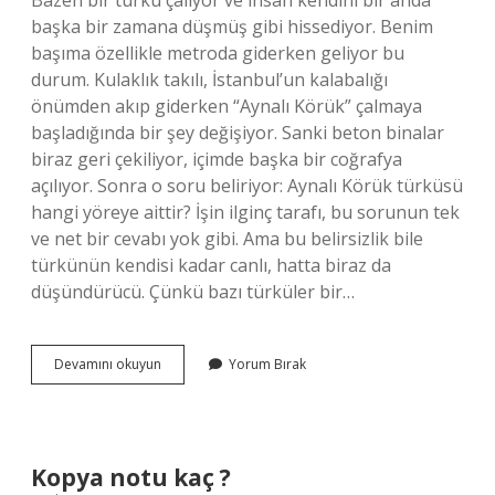
Bazen bir türkü çalıyor ve insan kendini bir anda
başka bir zamana düşmüş gibi hissediyor. Benim
başıma özellikle metroda giderken geliyor bu
durum. Kulaklık takılı, İstanbul’un kalabalığı
önümden akıp giderken “Aynalı Körük” çalmaya
başladığında bir şey değişiyor. Sanki beton binalar
biraz geri çekiliyor, içimde başka bir coğrafya
açılıyor. Sonra o soru beliriyor: Aynalı Körük türküsü
hangi yöreye aittir? İşin ilginç tarafı, bu sorunun tek
ve net bir cevabı yok gibi. Ama bu belirsizlik bile
türkünün kendisi kadar canlı, hatta biraz da
düşündürücü. Çünkü bazı türküler bir…
Aynalı
Devamını okuyun
Yorum Bırak
Körük
türküsü
hangi
yöreye
aittir
Kopya notu kaç ?
?