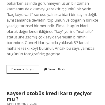
bakarken aslında görünmeyen uzun bir zaman
katmanını da okumayı gerektirir; çünkü bir yerin
“kaç köyü var?” sorusu yalnızca idari bir sayım değil,
aynı zamanda devletin, toplumun ve doğanın birlikte
yazdığı tarihsel bir metindir. Elmalı bugün idari
olarak değerlendirildiğinde “köy” yerine “mahalle”
statüsüne geçmiş çok sayıda yerleşim birimini
barındırır. Güncel idari yapıda yaklaşık 57 kırsal
mahalle (eski köy) bulunur. Ancak bu sayı, yalnızca
bugünün fotoğrafıdır; geçmişe…
Elmalı’da
Devamını okuyun
Yorum Bırak
kaç
köyü
var
?
Kayseri otobüs kredi kartı geçiyor
mu ?
Tarih: Temmuz 3, 2026