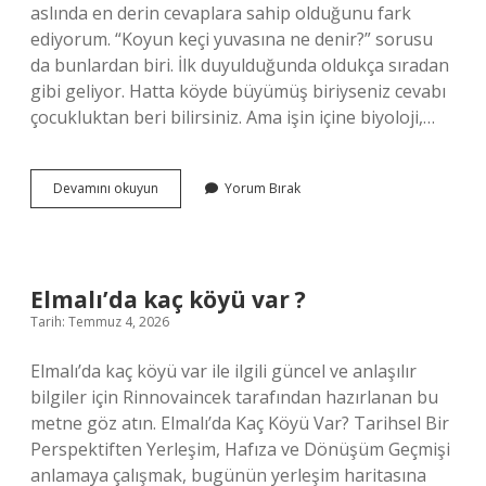
aslında en derin cevaplara sahip olduğunu fark
ediyorum. “Koyun keçi yuvasına ne denir?” sorusu
da bunlardan biri. İlk duyulduğunda oldukça sıradan
gibi geliyor. Hatta köyde büyümüş biriyseniz cevabı
çocukluktan beri bilirsiniz. Ama işin içine biyoloji,…
Koyun
Devamını okuyun
Yorum Bırak
yuvasının
ismi
nedir
?
Elmalı’da kaç köyü var ?
Tarih: Temmuz 4, 2026
Elmalı’da kaç köyü var ile ilgili güncel ve anlaşılır
bilgiler için Rinnovaincek tarafından hazırlanan bu
metne göz atın. Elmalı’da Kaç Köyü Var? Tarihsel Bir
Perspektiften Yerleşim, Hafıza ve Dönüşüm Geçmişi
anlamaya çalışmak, bugünün yerleşim haritasına