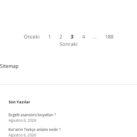
kredi
kartı
geçiyor
mu
?
Yazı
Önceki
1
2
3
4
…
188
Sonraki
sayfalaması
Sitemap
Sidebar
Son Yazılar
Engelli asansörü boyutları ?
Ağustos 6, 2026
Kur’an’ın Türkçe anlamı nedir ?
Ağustos 6, 2026