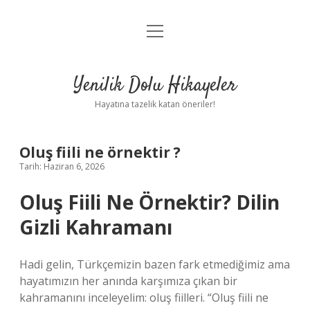
menüyü
Anasayfa
aç
Gizlilik Politikası
Yenilik Dolu Hikayeler
Yasal Uyarı
Hayatına tazelik katan öneriler!
Hakkımızda
Oluş fiili ne örnektir ?
Tarih: Haziran 6, 2026
Oluş Fiili Ne Örnektir? Dilin
Gizli Kahramanı
Hadi gelin, Türkçemizin bazen fark etmediğimiz ama
hayatımızın her anında karşımıza çıkan bir
kahramanını inceleyelim: oluş fiilleri. “Oluş fiili ne