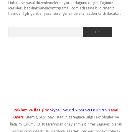
Hukuka ve yasal düzenlemelere aykırı olduğunu düşündüğünüz
içerikleri,
backlinkpanelicomtr@gmail.com
adresine bildirmeniz
halinde, ilgili içerikler yasal süre içerisinde sitemizden kaldırılacaktır.
Arama
betgiris.org/
betbox
betexper bahis
Reklam ve İletişim:
Skype: live:.cid.575569c608265c69
Yasal
Uyarı:
Sitemiz, 5651 Sayılı Kanun gereğince Bilgi Teknolojileri ve
İletişim Kurumu (BTK) tarafından onaylanmış bir Yer Sağlayıcı olarak
hizmet vermektedir. Bu nedenle, sitedeki içerikleri proaktif olarak