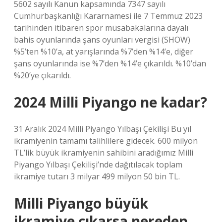
5602 sayılı Kanun kapsamında 7347 sayılı
Cumhurbaşkanlığı Kararnamesi ile 7 Temmuz 2023
tarihinden itibaren spor müsabakalarına dayalı
bahis oyunlarında şans oyunları vergisi (SHOW)
%5’ten %10’a, at yarışlarında %7’den %14’e, diğer
şans oyunlarında ise %7’den %14’e çıkarıldı. %10’dan
%20’ye çıkarıldı.
2024 Milli Piyango ne kadar?
31 Aralık 2024 Milli Piyango Yılbaşı Çekilişi Bu yıl
ikramiyenin tamamı talihlilere gidecek. 600 milyon
TL’lik büyük ikramiyenin sahibini aradığımız Milli
Piyango Yılbaşı Çekilişi’nde dağıtılacak toplam
ikramiye tutarı 3 milyar 499 milyon 50 bin TL.
Milli Piyango büyük
ikramiye çıkarsa nereden