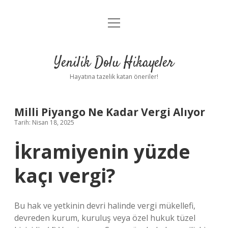
menüyü
Anasayfa
aç
Gizlilik Politikası
Yenilik Dolu Hikayeler
Yasal Uyarı
Hayatına tazelik katan öneriler!
Hakkımızda
Milli Piyango Ne Kadar Vergi Alıyor
Tarih: Nisan 18, 2025
İkramiyenin yüzde
kaçı vergi?
Bu hak ve yetkinin devri halinde vergi mükellefi,
devreden kurum, kuruluş veya özel hukuk tüzel