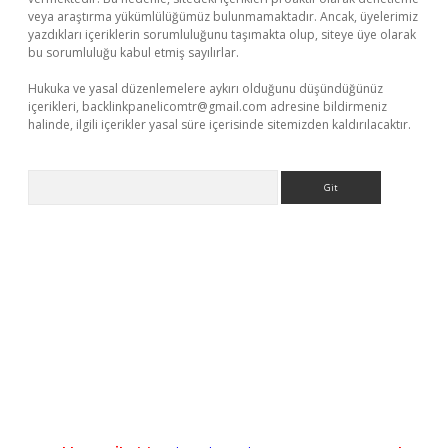
veya araştırma yükümlülüğümüz bulunmamaktadır. Ancak, üyelerimiz
yazdıkları içeriklerin sorumluluğunu taşımakta olup, siteye üye olarak
bu sorumluluğu kabul etmiş sayılırlar.
Hukuka ve yasal düzenlemelere aykırı olduğunu düşündüğünüz
içerikleri,
backlinkpanelicomtr@gmail.com
adresine bildirmeniz
halinde, ilgili içerikler yasal süre içerisinde sitemizden kaldırılacaktır.
Arama
tgiris.org/
betbox
betexper bahis