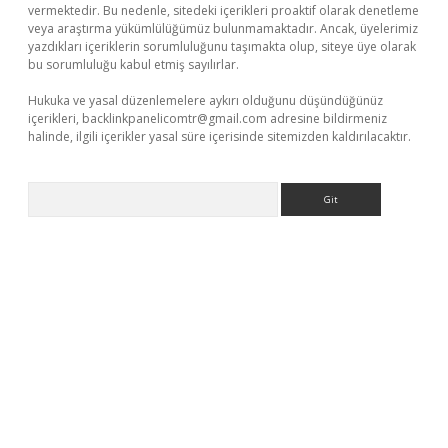
vermektedir. Bu nedenle, sitedeki içerikleri proaktif olarak denetleme
veya araştırma yükümlülüğümüz bulunmamaktadır. Ancak, üyelerimiz
yazdıkları içeriklerin sorumluluğunu taşımakta olup, siteye üye olarak
bu sorumluluğu kabul etmiş sayılırlar.
Hukuka ve yasal düzenlemelere aykırı olduğunu düşündüğünüz
içerikleri,
backlinkpanelicomtr@gmail.com
adresine bildirmeniz
halinde, ilgili içerikler yasal süre içerisinde sitemizden kaldırılacaktır.
Arama
giris.org/
betbox
betexper bahis