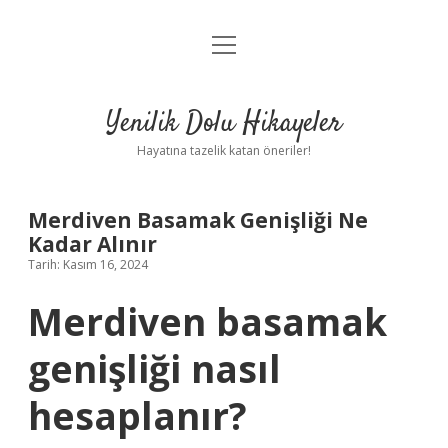
menüyü
Anasayfa
aç
Gizlilik Politikası
Yenilik Dolu Hikayeler
Yasal Uyarı
Hayatına tazelik katan öneriler!
Hakkımızda
Merdiven Basamak Genişliği Ne
Kadar Alınır
Tarih: Kasım 16, 2024
Merdiven basamak
genişliği nasıl
hesaplanır?