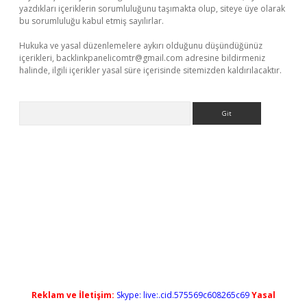
yazdıkları içeriklerin sorumluluğunu taşımakta olup, siteye üye olarak
bu sorumluluğu kabul etmiş sayılırlar.
Hukuka ve yasal düzenlemelere aykırı olduğunu düşündüğünüz
içerikleri,
backlinkpanelicomtr@gmail.com
adresine bildirmeniz
halinde, ilgili içerikler yasal süre içerisinde sitemizden kaldırılacaktır.
Arama
betgiris.org/
betbox
betexper bahis
Reklam ve İletişim:
Skype: live:.cid.575569c608265c69
Yasal