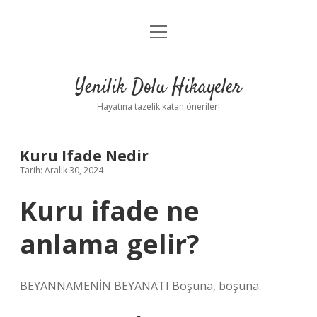
menüyü
Anasayfa
aç
Gizlilik Politikası
Yenilik Dolu Hikayeler
Yasal Uyarı
Hayatına tazelik katan öneriler!
Hakkımızda
Kuru Ifade Nedir
Tarih: Aralık 30, 2024
Kuru ifade ne
anlama gelir?
BEYANNAMENİN BEYANATI Boşuna, boşuna.