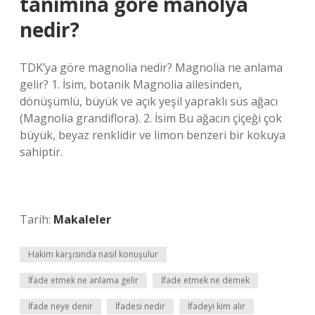
tanımına göre manolya
nedir?
TDK’ya göre magnolia nedir? Magnolia ne anlama
gelir? 1. İsim, botanik Magnolia ailesinden,
dönüşümlü, büyük ve açık yeşil yapraklı süs ağacı
(Magnolia grandiflora). 2. İsim Bu ağacın çiçeği çok
büyük, beyaz renklidir ve limon benzeri bir kokuya
sahiptir.
Tarih:
Makaleler
Hakim karşısında nasıl konuşulur
İfade etmek ne anlama gelir
İfade etmek ne demek
İfade neye denir
İfadesi nedir
İfadeyi kim alır