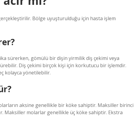
 acır mı?
çekleştirilir. Bölge uyuşturulduğu için hasta işlem
rer?
kika sürerken, gömülü bir dişin yirmilik diş çekimi veya
rebilir. Diş çekimi birçok kişi için korkutucu bir işlemdir.
ç kolayca yönetilebilir.
ür?
larların aksine genellikle bir köke sahiptir. Maksiller birinci
. Maksiller molarlar genellikle üç köke sahiptir. Ekstra