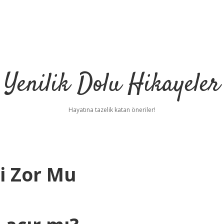
Yenilik Dolu Hikayeler
Hayatına tazelik katan öneriler!
i Zor Mu