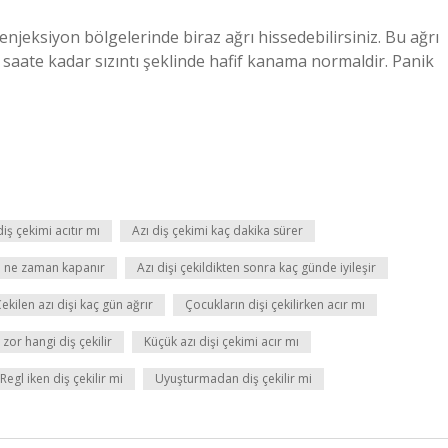
njeksiyon bölgelerinde biraz ağrı hissedebilirsiniz. Bu ağrı
 saate kadar sızıntı şeklinde hafif kanama normaldir. Panik
diş çekimi acıtır mı
Azı diş çekimi kaç dakika sürer
ra ne zaman kapanır
Azı dişi çekildikten sonra kaç günde iyileşir
ekilen azı dişi kaç gün ağrır
Çocukların dişi çekilirken acır mı
 zor hangi diş çekilir
Küçük azı dişi çekimi acır mı
Regl iken diş çekilir mi
Uyuşturmadan diş çekilir mi