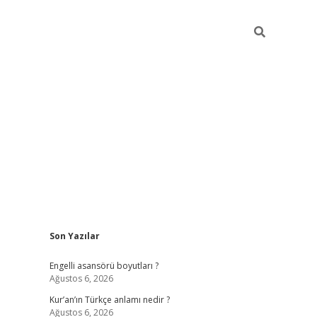
Sidebar
Son Yazılar
https://elexbetgiris.
Engelli asansörü boyutları ?
Ağustos 6, 2026
Kur’an’ın Türkçe anlamı nedir ?
Ağustos 6, 2026