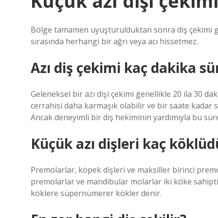
Küçük azı dişi çekimi
Bölge tamamen uyuşturulduktan sonra diş çekimi ger
sırasında herhangi bir ağrı veya acı hissetmez.
Azı diş çekimi kaç dakika sü
Geleneksel bir azı dişi çekimi genellikle 20 ila 30 da
cerrahisi daha karmaşık olabilir ve bir saate kadar sü
Ancak deneyimli bir diş hekiminin yardımıyla bu süre
Küçük azı dişleri kaç köklüd
Premolarlar, köpek dişleri ve maksiller birinci premo
premolarlar ve mandibular molarlar iki köke sahiptir
köklere süpernümerer kökler denir.