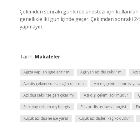
Çekimden sonraki günlerde anestezi için kullanılan e
genellikle iki gün içinde geçer. Çekimden sonraki 24
yapmayın.
Tarih:
Makaleler
Ağıza yapılan iğne acıtır mı
Ağrıyan azı diş çekilir mi
Azı 
Azı diş çekimi sonrası ağrı olur mu
Azı diş çekimi sonrası ya
Azı dişi çekilirse geri çıkar mı
Azı dişi çekimi zor mudur
Ç
En kolay çekilen diş hangisi
En zor diş tedavisi hangisi
En
Küçük azı dişi ne işe yarar
Küçük azı dişleri kaç köklüdür