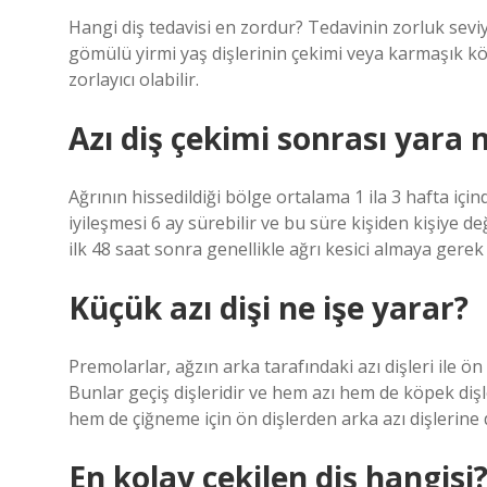
Hangi diş tedavisi en zordur? Tedavinin zorluk sevi
gömülü yirmi yaş dişlerinin çekimi veya karmaşık kök
zorlayıcı olabilir.
Azı diş çekimi sonrası yara
Ağrının hissedildiği bölge ortalama 1 ila 3 hafta i
iyileşmesi 6 ay sürebilir ve bu süre kişiden kişiye de
ilk 48 saat sonra genellikle ağrı kesici almaya gerek
Küçük azı dişi ne işe yarar?
Premolarlar, ağzın arka tarafındaki azı dişleri ile ön
Bunlar geçiş dişleridir ve hem azı hem de köpek dişle
hem de çiğneme için ön dişlerden arka azı dişlerine d
En kolay çekilen diş hangisi