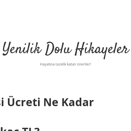
Yenilik Dolu Hikayeler
Hayatına tazelik katan öneriler!
i Ücreti Ne Kadar