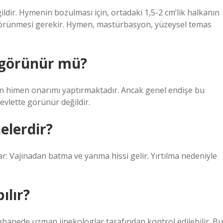
dir. Hymenin bozulması için, ortadaki 1,5-2 cm’lik halkanın
 görünmesi gerekir. Hymen, mastürbasyon, yüzeysel temas
e görünür mü?
ın himen onarımı yaptırmaktadır. Ancak genel endişe bu
vlette görünür değildir.
nelerdir?
çıkar: Vajinadan batma ve yanma hissi gelir. Yırtılma nedeniyle
ılır?
enehanede uzman jinekologlar tarafından kontrol edilebilir. Bu