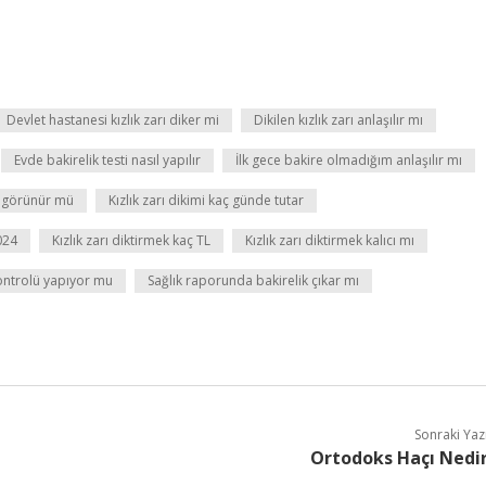
Devlet hastanesi kızlık zarı diker mi
Dikilen kızlık zarı anlaşılır mı
Evde bakirelik testi nasıl yapılır
İlk gece bakire olmadığım anlaşılır mı
te görünür mü
Kızlık zarı dikimi kaç günde tutar
024
Kızlık zarı diktirmek kaç TL
Kızlık zarı diktirmek kalıcı mı
kontrolü yapıyor mu
Sağlık raporunda bakirelik çıkar mı
Sonraki Yaz
Ortodoks Haçı Nedi