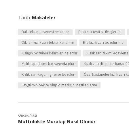
Tarih:
Makaleler
Bakirelik muayenesi ne kadar
Bakirelik testi sicile işler mi
Dikilen kızlık zarı tekrar kanar mı
Elle kızlık zarı bozulur mu
Kızlığın bozulma belirtileri nelerdir
Kızlık zarı dikimi edevlet
Kızlık zarı dikimi kaç yaşında olur
Kızlık zarı dikimi ne kadar 2
Kızlık zarı kaç cm girerse bozulur
Özel hastaneler kızlık zarı 
Sevgilimin bakire olup olmadığını nasıl anlarım
Önceki Yazı
Müftülükte Murakıp Nasıl Olunur