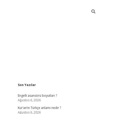
Sidebar
Son Yazılar
https://elexbetgiris
Engelli asansörü boyutları ?
Ağustos 6, 2026
Kur’an’ın Türkçe anlamı nedir ?
Ağustos 6, 2026