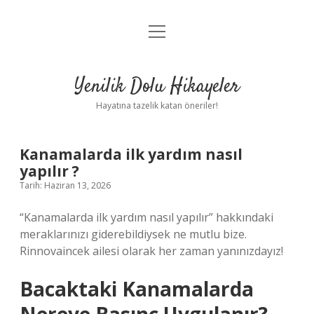
menüyü
Anasayfa
aç
Gizlilik Politikası
Yenilik Dolu Hikayeler
Yasal Uyarı
Hayatına tazelik katan öneriler!
Hakkımızda
Kanamalarda ilk yardım nasıl
yapılır ?
Tarih: Haziran 13, 2026
“Kanamalarda ilk yardım nasıl yapılır” hakkındaki
meraklarınızı giderebildiysek ne mutlu bize.
Rinnovaincek ailesi olarak her zaman yanınızdayız!
Bacaktaki Kanamalarda