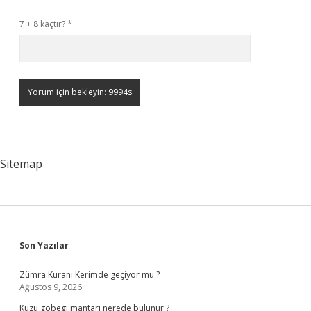
7 + 8 kaçtır?
*
Sitemap
Sidebar
Son Yazılar
Zümra Kuranı Kerimde geçiyor mu ?
Ağustos 9, 2026
Kuzu göbegi mantarı nerede bulunur ?