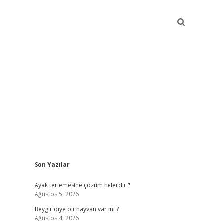
Sidebar
Son Yazılar
https://elexbetgiris.
Ayak terlemesine çözüm nelerdir ?
Ağustos 5, 2026
Beygir diye bir hayvan var mı ?
Ağustos 4, 2026