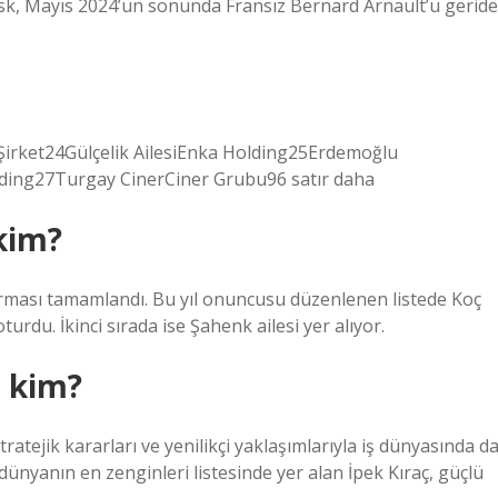
usk, Mayıs 2024’ün sonunda Fransız Bernard Arnault’u geride
dıŞirket24Gülçelik AilesiEnka Holding25Erdemoğlu
ding27Turgay CinerCiner Grubu96 satır daha
 kim?
ırması tamamlandı. Bu yıl onuncusu düzenlenen listede Koç
turdu. İkinci sırada ise Şahenk ailesi yer alıyor.
ı kim?
ratejik kararları ve yenilikçi yaklaşımlarıyla iş dünyasında d
ünyanın en zenginleri listesinde yer alan İpek Kıraç, güçlü