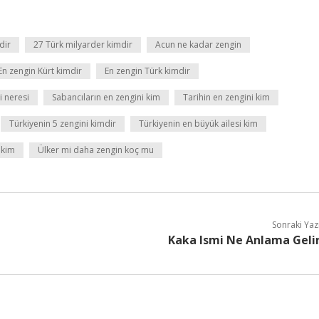
dir
27 Türk milyarder kimdir
Acun ne kadar zengin
En zengin Kürt kimdir
En zengin Türk kimdir
i neresi
Sabancıların en zengini kim
Tarihin en zengini kim
Türkiyenin 5 zengini kimdir
Türkiyenin en büyük ailesi kim
 kim
Ülker mi daha zengin koç mu
Sonraki Yaz
Kaka Ismi Ne Anlama Geli