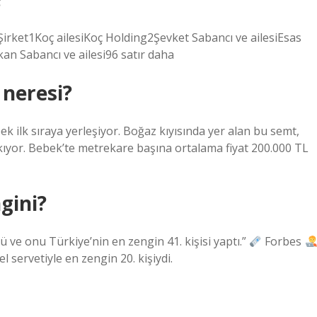
ıŞirket1Koç ailesiKoç Holding2Şevket Sabancı ve ailesiEsas
an Sabancı ve ailesi96 satır daha
 neresi?
k ilk sıraya yerleşiyor. Boğaz kıyısında yer alan bu semt,
ıkıyor. Bebek’te metrekare başına ortalama fiyat 200.000 TL
gini?
ü ve onu Türkiye’nin en zengin 41. kişisi yaptı.”
Forbes
el servetiyle en zengin 20. kişiydi.