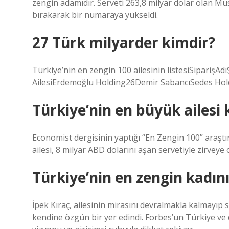
zengin adamıdır. Serveti 263,8 milyar dolar olan M
bırakarak bir numaraya yükseldi.
27 Türk milyarder kimdir?
Türkiye’nin en zengin 100 ailesinin listesiSiparişA
AilesiErdemoğlu Holding26Demir SabancıSedes Hol
Türkiye’nin en büyük ailesi
Economist dergisinin yaptığı “En Zengin 100” araşt
ailesi, 8 milyar ABD dolarını aşan servetiyle zirveye o
Türkiye’nin en zengin kadın
İpek Kıraç, ailesinin mirasını devralmakla kalmayıp st
kendine özgün bir yer edindi. Forbes’un Türkiye ve d