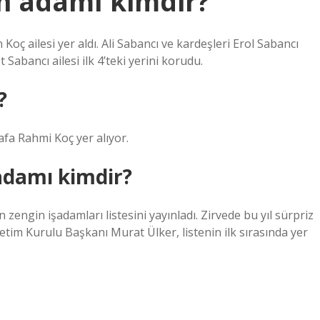
in adamı kimdir?
Koç ailesi yer aldı. Ali Sabancı ve kardeşleri Erol Sabancı
Sabancı ailesi ilk 4’teki yerini korudu.
?
tafa Rahmi Koç yer alıyor.
adamı kimdir?
zengin işadamları listesini yayınladı. Zirvede bu yıl sürpriz
önetim Kurulu Başkanı Murat Ülker, listenin ilk sırasında yer