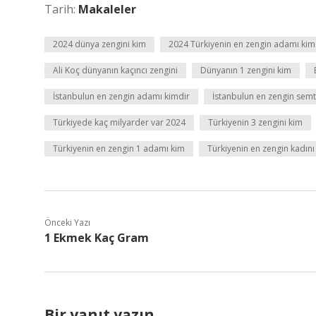
Tarih:
Makaleler
2024 dünya zengini kim
2024 Türkiyenin en zengin adamı kim
Ali Koç dünyanın kaçıncı zengini
Dünyanın 1 zengini kim
İstanbulun en zengin adamı kimdir
İstanbulun en zengin semt
Türkiyede kaç milyarder var 2024
Türkiyenin 3 zengini kim
Türkiyenin en zengin 1 adamı kim
Türkiyenin en zengin kadını
Önceki Yazı
1 Ekmek Kaç Gram
Bir yanıt yazın