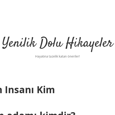
Yenilik Dolu Hikayeler
Hayatına tazelik katan öneriler!
n Insanı Kim