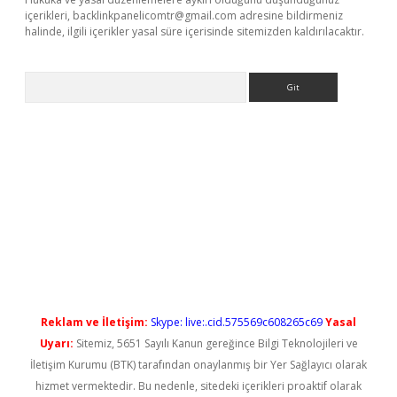
içerikleri,
backlinkpanelicomtr@gmail.com
adresine bildirmeniz
halinde, ilgili içerikler yasal süre içerisinde sitemizden kaldırılacaktır.
Arama
giris.org/
betbox
betexper bahis
Reklam ve İletişim:
Skype: live:.cid.575569c608265c69
Yasal
Uyarı:
Sitemiz, 5651 Sayılı Kanun gereğince Bilgi Teknolojileri ve
İletişim Kurumu (BTK) tarafından onaylanmış bir Yer Sağlayıcı olarak
hizmet vermektedir. Bu nedenle, sitedeki içerikleri proaktif olarak