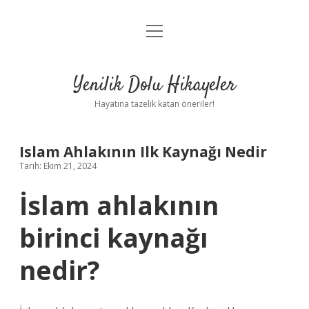
menüyü
Anasayfa
aç
Gizlilik Politikası
Yenilik Dolu Hikayeler
Yasal Uyarı
Hayatına tazelik katan öneriler!
Hakkımızda
Islam Ahlakının Ilk Kaynağı Nedir
Tarih: Ekim 21, 2024
İslam ahlakının
birinci kaynağı
nedir?