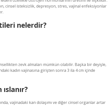
deni özellikle östrojen hormonlarının üretimi ile ilişkilidir.
 cinsel isteksizlik, depresyon, stres, vajinal enfeksiyonlar
r.
ileri nelerdir?
nsellikten zevk almaları mümkün olabilir. Başka bir deyişle,
daki kadın vajinasına girişten sonra 3 ila 4 cm içinde
 ıslanır?
ğında, vajinadaki kan dolaşımı ve diğer cinsel organlar artar