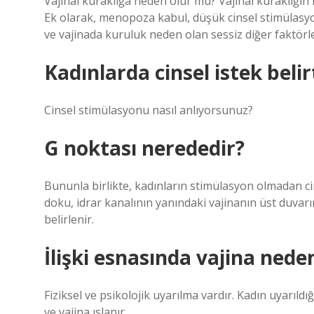
Vajinal kuraklığa neden olur mu? Vajinal kuraklığın ne
Ek olarak, menopoza kabul, düşük cinsel stimülasyon,
ve vajinada kuruluk neden olan sessiz diğer faktörle
Kadınlarda cinsel istek belirt
Cinsel stimülasyonu nasıl anlıyorsunuz?
G noktası nerededir?
Bununla birlikte, kadınların stimülasyon olmadan ci
doku, idrar kanalının yanındaki vajinanın üst duvarın
belirlenir.
İlişki esnasında vajina neden
Fiziksel ve psikolojik uyarılma vardır. Kadın uyarıldı
ve vajina ıslanır.