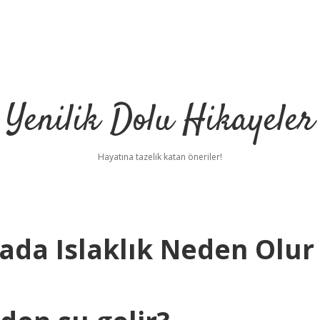
Yenilik Dolu Hikayeler
Hayatına tazelik katan öneriler!
inada Islaklık Neden Olur