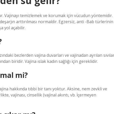
den su gelir?
dur. Vajinayı temizlemek ve korumak için vücudun yöntemidir.
şarjın arttırılması normaldir. Egzersiz, anti -Bab türlerinin
a yol açabilir.
?
zındaki bezlerden vajina duvarları ve vajinadan ayrılan sıvıla
ndan biridir. Vajina ıslak kadın sağlığı için gereklidir.
rmal mi?
jina hakkında tıbbi bir tanı yoktur. Aksine, nem zevkli ve
likte, vajinası, cinsellik (vajinal akıntı, vb. İçermeyen