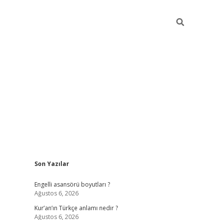
Sidebar
Son Yazılar
https://elexbetgiris.org/
betbox
betexper bahis
Engelli asansörü boyutları ?
Ağustos 6, 2026
Kur’an’ın Türkçe anlamı nedir ?
Ağustos 6, 2026