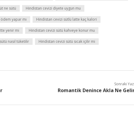
süt ne sütü
Hindistan cevizi diyete uygun mu
i ödem yapar mı
Hindistan cevizi sütlü latte kaç kalori
tte yenir mi
Hindistan cevizi sütü kahveye konur mu
ütü nasıl tüketilir
Hindistan cevizi sütü sıcak içilir mi
Sonraki Yaz
ir
Romantik Denince Akla Ne Geli