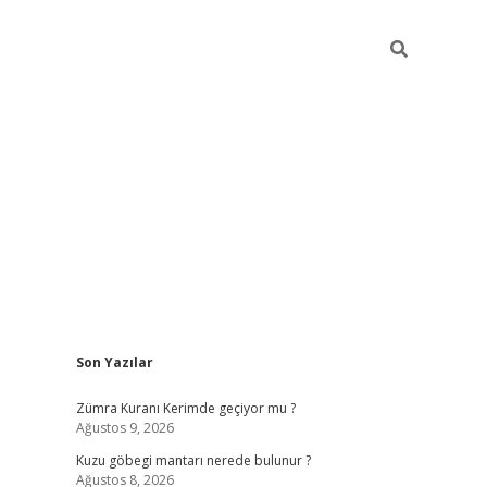
Sidebar
Son Yazılar
https://elexbetgiris.o
Zümra Kuranı Kerimde geçiyor mu ?
Ağustos 9, 2026
Kuzu göbegi mantarı nerede bulunur ?
Ağustos 8, 2026