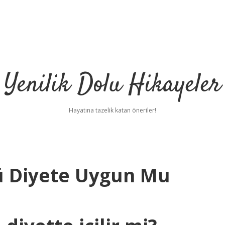
Yenilik Dolu Hikayeler
Hayatına tazelik katan öneriler!
tü Diyete Uygun Mu