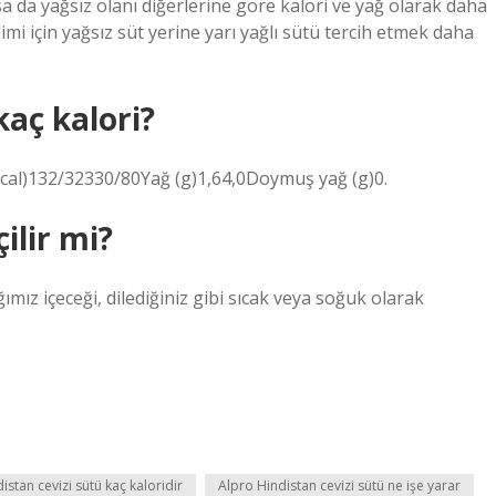
nsa da yağsız olanı diğerlerine göre kalori ve yağ olarak daha
limi için yağsız süt yerine yarı yağlı sütü tercih etmek daha
kaç kalori?
 kcal)132/32330/80Yağ (g)1,64,0Doymuş yağ (g)0.
ilir mi?
ımız içeceği, dilediğiniz gibi sıcak veya soğuk olarak
istan cevizi sütü kaç kaloridir
Alpro Hindistan cevizi sütü ne işe yarar