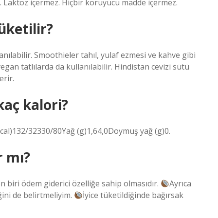
ez. Laktoz içermez. Hiçbir koruyucu madde içermez.
üketilir?
lanılabilir. Smoothieler tahıl, yulaf ezmesi ve kahve gibi
egan tatlılarda da kullanılabilir. Hindistan cevizi sütü
erir.
kaç kalori?
 kcal)132/32330/80Yağ (g)1,64,0Doymuş yağ (g)0.
r mı?
n biri ödem giderici özelliğe sahip olmasıdır.
Ayrıca
ini de belirtmeliyim.
İyice tüketildiğinde bağırsak