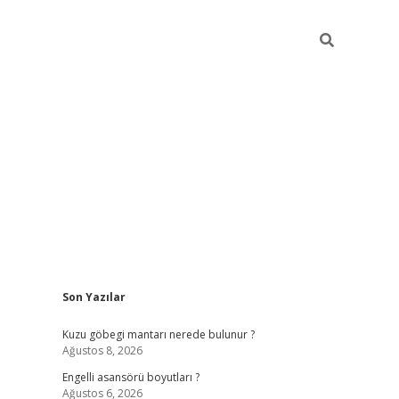
Sidebar
Son Yazılar
https://elexbetgi
Kuzu göbegi mantarı nerede bulunur ?
Ağustos 8, 2026
Engelli asansörü boyutları ?
Ağustos 6, 2026