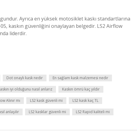
ygundur. Ayrıca en yüksek motosiklet kaskı standartlarına
-05, kaskın güvenliğini onaylayan belgedir. LS2 Airflow
nda liderdir.
Dot onaylı kask nedir
En sağlam kask malzemesi nedir
askın iyi olduğunu nasıl anlarız
Kaskın ömrü kaç yıldır
low Alınır mı
LS2 kask güvenli mi
LS2 kask kaç TL
sıl anlaşılır
LS2 kasklar güvenli mi
LS2 Rapid kaliteli mi