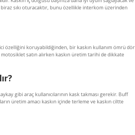
maldir. Kaskın iç dolgusu başınıza daha iyi uyum sağlayacak ve
biraz sıkı oturacaktır, bunu özellikle interkom üzerinden
ci özelliğini koruyabildiğinden, bir kaskın kullanım ömrü dör
, motosiklet satın alırken kaskın üretim tarihi de dikkate
lır?
aykay gibi araç kullanıcılarının kask takması gerekir. Buff
ların üretim amacı kaskın içinde terleme ve kaskın ciltte