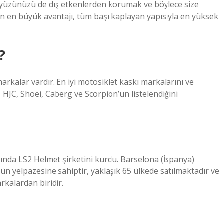
l yüzünüzü de dış etkenlerden korumak ve böylece size
en büyük avantajı, tüm başı kaplayan yapısıyla en yüksek
?
markalar vardır. En iyi motosiklet kaskı markalarını ve
n, HJC, Shoei, Caberg ve Scorpion’un listelendiğini
lında LS2 Helmet şirketini kurdu. Barselona (İspanya)
rün yelpazesine sahiptir, yaklaşık 65 ülkede satılmaktadır ve
kalardan biridir.