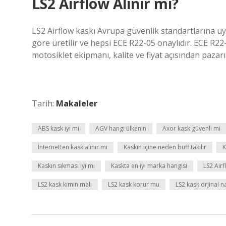
LS2 Airflow Alınır mı?
LS2 Airflow kaskı Avrupa güvenlik standartlarına u
göre üretilir ve hepsi ECE R22-05 onaylıdır. ECE R22
motosiklet ekipmanı, kalite ve fiyat açısından pazarı
Tarih:
Makaleler
ABS kask iyi mi
AGV hangi ülkenin
Axor kask güvenli mi
İnternetten kask alınır mı
Kaskın içine neden buff takılır
K
Kaskın sıkması iyi mi
Kaskta en iyi marka hangisi
LS2 Airf
LS2 kask kimin malı
LS2 kask korur mu
LS2 kask orjinal na