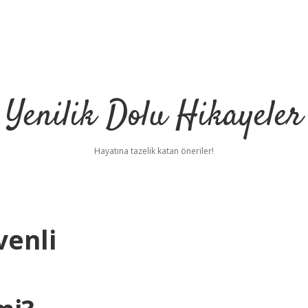
Yenilik Dolu Hikayeler
Hayatına tazelik katan öneriler!
venli