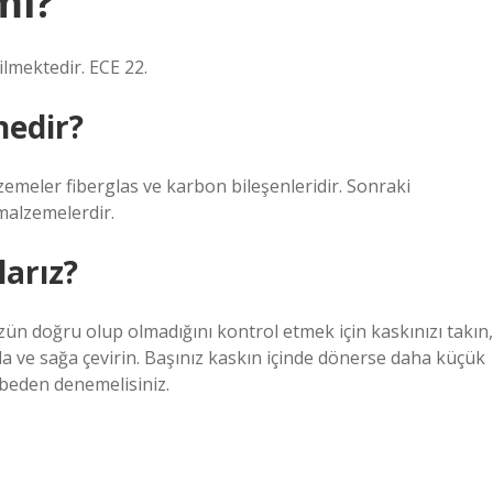
mi?
ilmektedir. ECE 22.
nedir?
emeler fiberglas ve karbon bileşenleridir. Sonraki
 malzemelerdir.
larız?
ün doğru olup olmadığını kontrol etmek için kaskınızı takın,
sola ve sağa çevirin. Başınız kaskın içinde dönerse daha küçük
beden denemelisiniz.