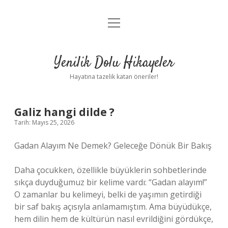
menüyü
Anasayfa
aç
Gizlilik Politikası
Yenilik Dolu Hikayeler
Yasal Uyarı
Hayatına tazelik katan öneriler!
Hakkımızda
Galiz hangi dilde ?
Tarih: Mayıs 25, 2026
Gadan Alayım Ne Demek? Geleceğe Dönük Bir Bakış
Daha çocukken, özellikle büyüklerin sohbetlerinde
sıkça duyduğumuz bir kelime vardı: “Gadan alayım!”
O zamanlar bu kelimeyi, belki de yaşımın getirdiği
bir saf bakış açısıyla anlamamıştım. Ama büyüdükçe,
hem dilin hem de kültürün nasıl evrildiğini gördükçe,