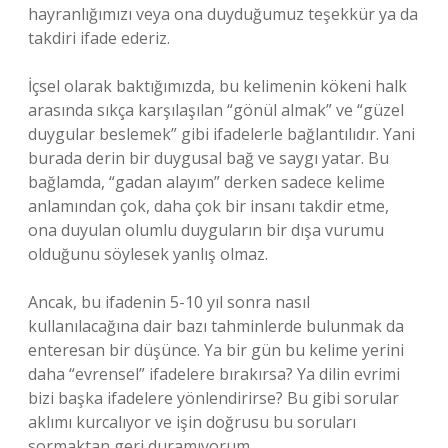
hayranlığımızı veya ona duyduğumuz teşekkür ya da
takdiri ifade ederiz.
İçsel olarak baktığımızda, bu kelimenin kökeni halk
arasında sıkça karşılaşılan “gönül almak” ve “güzel
duygular beslemek” gibi ifadelerle bağlantılıdır. Yani
burada derin bir duygusal bağ ve saygı yatar. Bu
bağlamda, “gadan alayım” derken sadece kelime
anlamından çok, daha çok bir insanı takdir etme,
ona duyulan olumlu duyguların bir dışa vurumu
olduğunu söylesek yanlış olmaz.
Ancak, bu ifadenin 5-10 yıl sonra nasıl
kullanılacağına dair bazı tahminlerde bulunmak da
enteresan bir düşünce. Ya bir gün bu kelime yerini
daha “evrensel” ifadelere bırakırsa? Ya dilin evrimi
bizi başka ifadelere yönlendirirse? Bu gibi sorular
aklımı kurcalıyor ve işin doğrusu bu soruları
sormaktan geri duramıyorum.