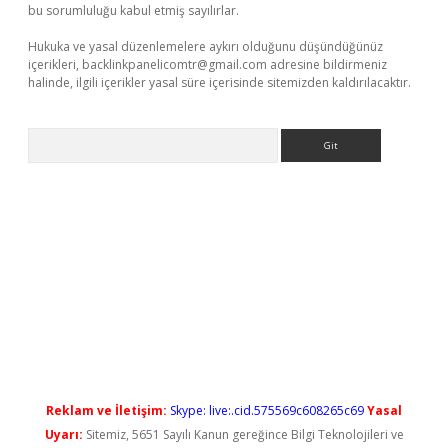
bu sorumluluğu kabul etmiş sayılırlar.
Hukuka ve yasal düzenlemelere aykırı olduğunu düşündüğünüz
içerikleri,
backlinkpanelicomtr@gmail.com
adresine bildirmeniz
halinde, ilgili içerikler yasal süre içerisinde sitemizden kaldırılacaktır.
Arama
tgiris.org/
betbox
betexper bahis
Reklam ve İletişim:
Skype: live:.cid.575569c608265c69
Yasal
Uyarı:
Sitemiz, 5651 Sayılı Kanun gereğince Bilgi Teknolojileri ve