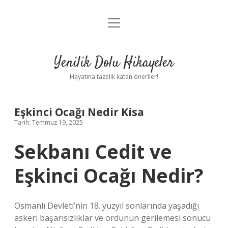
menüyü
Anasayfa
aç
Gizlilik Politikası
Yenilik Dolu Hikayeler
Yasal Uyarı
Hayatına tazelik katan öneriler!
Hakkımızda
Eşkinci Ocağı Nedir Kisa
Tarih: Temmuz 19, 2025
Sekbanı Cedit ve
Eşkinci Ocağı Nedir?
Osmanlı Devleti’nin 18. yüzyıl sonlarında yaşadığı
askeri başarısızlıklar ve ordunun gerilemesi sonucu