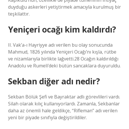
Kapıkulu’nun, özellikle de piyade tümeninin ihtiyaç
duyduğu askerleri yetiştirmek amacıyla kurulmuş bir
teşkilattır.
Yeniçeri ocağı kim kaldırdı?
II. Vak’a-ı Hayriyye adı verilen bu olay sonucunda
Mahmud, 1826 yılında Yeniçeri Ocağı’nı kışla, rütbe
ve nizamlarıyla birlikte lağvetti.28 Ocağın kaldırıldığı
Anadolu ve Rumeli’deki bütün sancaklara duyuruldu.
Sekban diğer adı nedir?
Sekban Bölük Şefi ve Bayraktar adlı görevlileri vardı.
Silah olarak kılıç kullanıyorlardı. Zamanla, Sekbanlar
daha az önemli hale geldikçe, “Rifleman” adı verilen
yeni bir piyade sınıfıyla değiştirildiler.