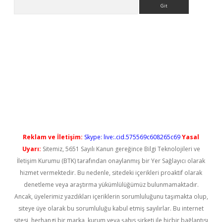
Arama
etgiris.org/
betbox
betexper bahis
Reklam ve İletişim:
Skype: live:.cid.575569c608265c69
Yasal
Uyarı:
Sitemiz, 5651 Sayılı Kanun gereğince Bilgi Teknolojileri ve
İletişim Kurumu (BTK) tarafından onaylanmış bir Yer Sağlayıcı olarak
hizmet vermektedir. Bu nedenle, sitedeki içerikleri proaktif olarak
denetleme veya araştırma yükümlülüğümüz bulunmamaktadır.
Ancak, üyelerimiz yazdıkları içeriklerin sorumluluğunu taşımakta olup,
siteye üye olarak bu sorumluluğu kabul etmiş sayılırlar. Bu internet
sitesi, herhangi bir marka, kurum veya şahıs şirketi ile hiçbir bağlantısı