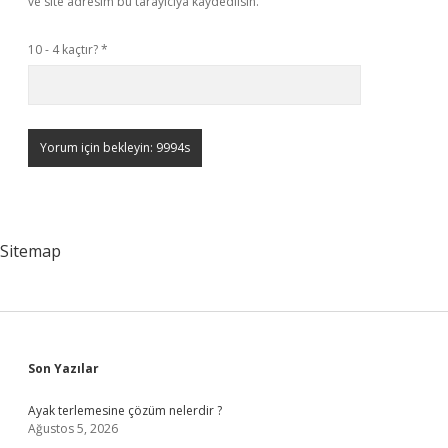
ve site adresim bu tarayıcıya kaydedilsin.
10 - 4 kaçtır?
*
Sitemap
Sidebar
Son Yazılar
Ayak terlemesine çözüm nelerdir ?
Ağustos 5, 2026