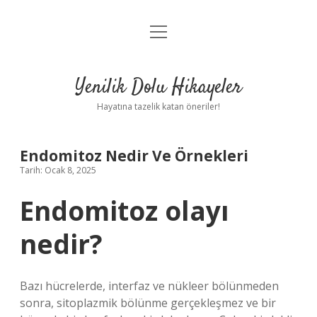
menüyü
Anasayfa
aç
Gizlilik Politikası
Yenilik Dolu Hikayeler
Yasal Uyarı
Hayatına tazelik katan öneriler!
Hakkımızda
Endomitoz Nedir Ve Örnekleri
Tarih: Ocak 8, 2025
Endomitoz olayı
nedir?
Bazı hücrelerde, interfaz ve nükleer bölünmeden
sonra, sitoplazmik bölünme gerçekleşmez ve bir