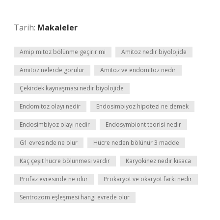
Tarih:
Makaleler
Amip mitoz bölünme geçirir mi
Amitoz nedir biyolojide
Amitoz nelerde görülür
Amitoz ve endomitoz nedir
Çekirdek kaynaşması nedir biyolojide
Endomitoz olayı nedir
Endosimbiyoz hipotezi ne demek
Endosimbiyoz olayı nedir
Endosymbiont teorisi nedir
G1 evresinde ne olur
Hücre neden bölünür 3 madde
Kaç çeşit hücre bölünmesi vardır
Karyokinez nedir kısaca
Profaz evresinde ne olur
Prokaryot ve ökaryot farkı nedir
Sentrozom eşleşmesi hangi evrede olur