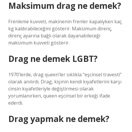
Maksimum drag ne demek?
Frenleme kuvveti, makinenin frenler kapalıyken kaç
kg kaldırabileceğini gösterir. Maksimum direnç,
direnç ayarına bağlı olarak dayanabileceği
maksimum kuvveti gösterir.
Drag ne demek LGBT?
1970’lerde, drag queen’ler sıklıkla “eşcinsel travesti”
olarak anılırdı. Drag, kişinin kendi kıyafetlerini karşı
cinsin kıyafetleriyle değiştirmesi olarak
yorumlanırken, queen eşcinsel bir erkeği ifade
ederdi.
Drag yapmak ne demek?