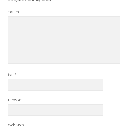
Yorum
İsim*
E-Posta*
Web Sitesi