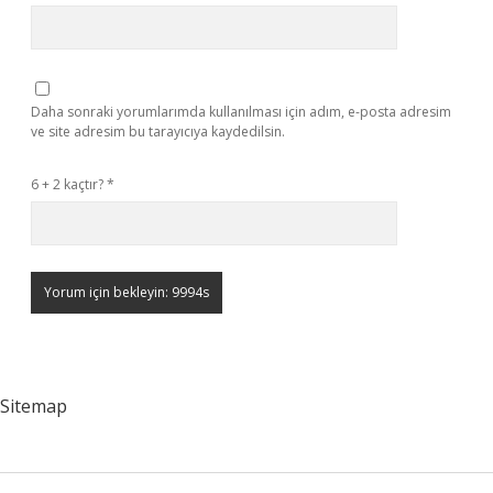
Daha sonraki yorumlarımda kullanılması için adım, e-posta adresim
ve site adresim bu tarayıcıya kaydedilsin.
6 + 2 kaçtır?
*
Sitemap