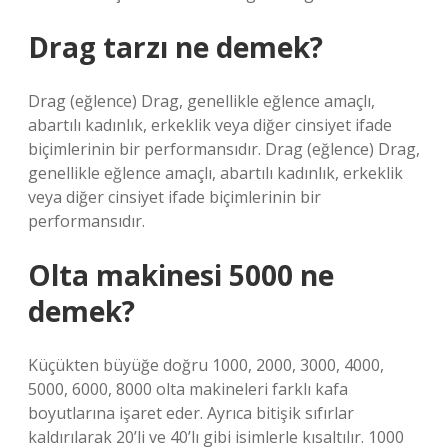
Drag tarzı ne demek?
Drag (eğlence) Drag, genellikle eğlence amaçlı,
abartılı kadınlık, erkeklik veya diğer cinsiyet ifade
biçimlerinin bir performansıdır. Drag (eğlence) Drag,
genellikle eğlence amaçlı, abartılı kadınlık, erkeklik
veya diğer cinsiyet ifade biçimlerinin bir
performansıdır.
Olta makinesi 5000 ne
demek?
Küçükten büyüğe doğru 1000, 2000, 3000, 4000,
5000, 6000, 8000 olta makineleri farklı kafa
boyutlarına işaret eder. Ayrıca bitişik sıfırlar
kaldırılarak 20’li ve 40’lı gibi isimlerle kısaltılır. 1000