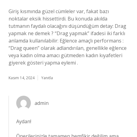
Giriş kısmında güzel cümleler var, fakat bazı
noktalar eksik hissettirdi. Bu konuda akılda
tutmanın faydalı olacağını düşündüğüm detay: Drag
yapmak ne demek ? “Drag yapmak” ifadesi iki farklı
anlamda kullanılabilir: Eğlence amaçlı performans :
“Drag queen” olarak adlandırılan, genellikle eğlence
veya kadın olma amacı gütmeden kadın kıyafetleri
giyerek gösteri yapma eylemi .
Kasım 14, 2024
Yanıtla
admin
Aydan!
Önerilerinizle tamamen hemfikir değilim ama