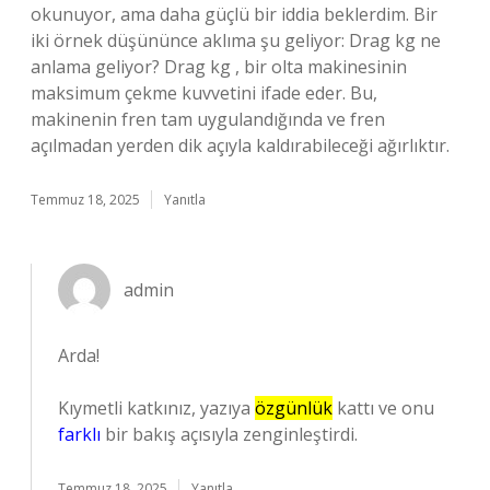
okunuyor, ama daha güçlü bir iddia beklerdim. Bir
iki örnek düşününce aklıma şu geliyor: Drag kg ne
anlama geliyor? Drag kg , bir olta makinesinin
maksimum çekme kuvvetini ifade eder. Bu,
makinenin fren tam uygulandığında ve fren
açılmadan yerden dik açıyla kaldırabileceği ağırlıktır.
Temmuz 18, 2025
Yanıtla
admin
Arda!
Kıymetli katkınız, yazıya
özgünlük
kattı ve onu
farklı
bir bakış açısıyla zenginleştirdi.
Temmuz 18, 2025
Yanıtla