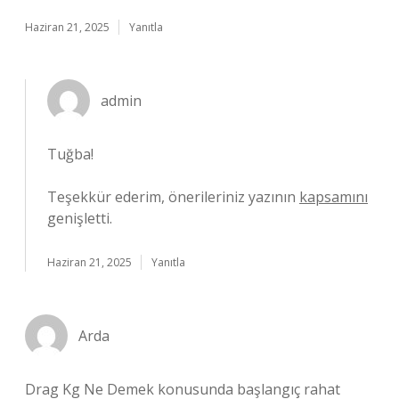
Haziran 21, 2025
Yanıtla
admin
Tuğba!
Teşekkür ederim, önerileriniz yazının
kapsamını
genişletti.
Haziran 21, 2025
Yanıtla
Arda
Drag Kg Ne Demek konusunda başlangıç rahat