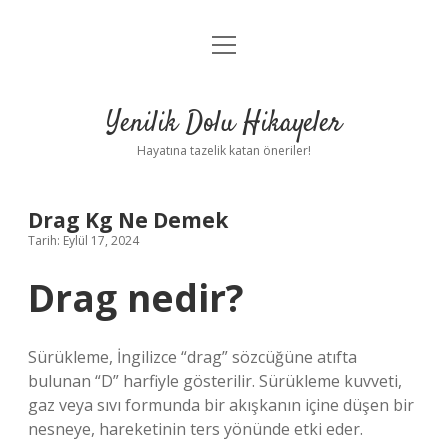
menüyü
Anasayfa
aç
Gizlilik Politikası
Yenilik Dolu Hikayeler
Yasal Uyarı
Hayatına tazelik katan öneriler!
Hakkımızda
Drag Kg Ne Demek
Tarih: Eylül 17, 2024
Drag nedir?
Sürükleme, İngilizce “drag” sözcüğüne atıfta
bulunan “D” harfiyle gösterilir. Sürükleme kuvveti,
gaz veya sıvı formunda bir akışkanın içine düşen bir
nesneye, hareketinin ters yönünde etki eder.