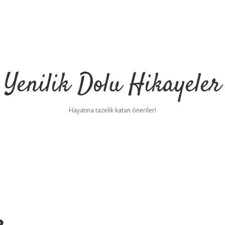
Yenilik Dolu Hikayeler
Hayatına tazelik katan öneriler!