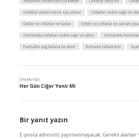
Atatürkün celladı Kara Ali kimdir
Cellatlar dilsiz mi
Cellat
Cellatlar neden mezar taşı olmaz
Cellatlar neden sağır ve dils
Deliler ve cellatlar ne kadar
Deliler ve cellatlar ne zaman çıka
Osmanlıda cellatlar neden sağır ve dilsiz
Osmanlıda hanedan
Padişahın sağ koluna ne denir
Romanın celladı kim
Siya
Önceki Yazı
Her Gün Ciğer Yenir Mi
Bir yanıt yazın
E-posta adresiniz yayınlanmayacak.
Gerekli alanlar