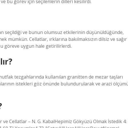
e bu görev için seçilenlerin dilleri kesilirdi.
dan seçildiği ve bunun olumsuz etkilerinin düşünüldüğünde,
k mümkün. Cellatlar, ırklarına bakılmaksızın dilsiz ve sağır
bu göreve uygun hale getirilirlerdi.
lır?
utfak tezgahlarında kullanılan granitten de mezar taşları
ınlarının istekleri göz önünde bulundurularak ve arazi ölçüm
?
 ve Cellatlar – N. G. KabalHepimiz Gökyüzü Olmak İstedik 4: