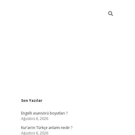
Sidebar
Son Yazılar
https://elexbetgir
Engelli asansörü boyutları ?
Ağustos 6, 2026
Kur’an’ın Türkçe anlamı nedir ?
Ağustos 6, 2026