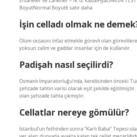
Efsaneler ve Lanetler – N. G. KabalFiyat349,04 TL
BoyutNormal Boyut6 satır daha
İşin celladı olmak ne demek
Ölüm cezasını infaz etmekle görevli olan görevliler
yoksun zalim ve gaddar insanlar için de kullanılır.
Padişah nasıl seçilirdi?
Osmanlı İmparatorluğu’nda, kendisinden önceki Türk
şehzade tahtın varisi olarak eşit şekilde eğitilmiştir
olan şehzade tahta çıkmıştır.
Cellatlar nereye gömülür?
İstanbul’un fethinden sonra “Karlı Baba” Tepesi ola
yer alan; dünyada ayakta kalan tek cellat mezarlığıdı