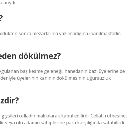
alarıydı.
?
in öldükten sonra mezarlarına yazılmadığına inanılmaktadır.
eden dökülmez?
uygulanan baş kesme geleneği, hanedanın bazı üyelerine de
edeniyle üyelerinin kanının dökülmesinin uğursuzluk
izdir?
iysileri celladın malı olarak kabul edilirdi. Cellat, rütbesine,
r veya ölü adamın sahiplerine para karşılığında satabilirdi.