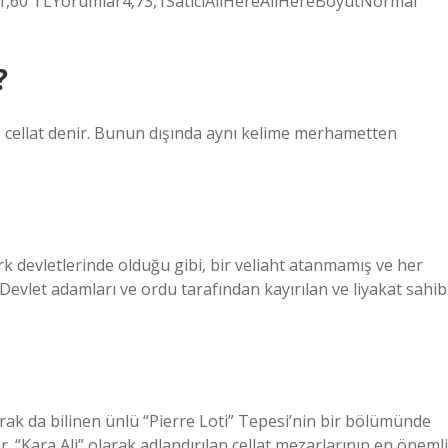
311,60 TLYorumlar4,73,1SatıcıAllHereAllHereBoyutNormal
?
e cellat denir. Bunun dışında aynı kelime merhametten
 devletlerinde olduğu gibi, bir veliaht atanmamış ve her
. Devlet adamları ve ordu tarafından kayırılan ve liyakat sahib
rak da bilinen ünlü “Pierre Loti” Tepesi’nin bir bölümünde
r. “Kara Ali” olarak adlandırılan cellat mezarlarının en önemli