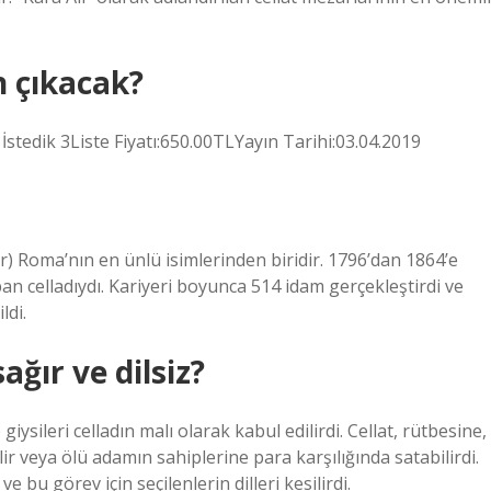
n çıkacak?
İstedik 3Liste Fiyatı:650.00TLYayın Tarihi:03.04.2019
ir) Roma’nın en ünlü isimlerinden biridir. 1796’dan 1864’e
an celladıydı. Kariyeri boyunca 514 idam gerçekleştirdi ve
ldi.
ağır ve dilsiz?
iysileri celladın malı olarak kabul edilirdi. Cellat, rütbesine,
r veya ölü adamın sahiplerine para karşılığında satabilirdi.
e bu görev için seçilenlerin dilleri kesilirdi.