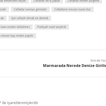
lar kimlerden seçilir
Cellatlar ne iş yapar
Cellatlar neden çingene
izdir
Cellatlar nereye gömülür
Cellatların mezarı nasıl olur
cak
İşin celladı olmak ne demek
 kanı neden dökülmez
Padişah nasıl seçilirdi
h mezar taşı neden yapılır
Sonraki Yaz
Marmarada Nerede Denize Girili
*
ile işaretlenmişlerdir