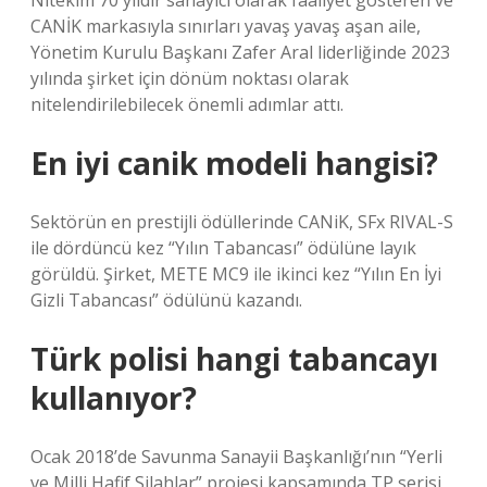
Nitekim 70 yıldır sanayici olarak faaliyet gösteren ve
CANİK markasıyla sınırları yavaş yavaş aşan aile,
Yönetim Kurulu Başkanı Zafer Aral liderliğinde 2023
yılında şirket için dönüm noktası olarak
nitelendirilebilecek önemli adımlar attı.
En iyi canik modeli hangisi?
Sektörün en prestijli ödüllerinde CANiK, SFx RIVAL-S
ile dördüncü kez “Yılın Tabancası” ödülüne layık
görüldü. Şirket, METE MC9 ile ikinci kez “Yılın En İyi
Gizli Tabancası” ödülünü kazandı.
Türk polisi hangi tabancayı
kullanıyor?
Ocak 2018’de Savunma Sanayii Başkanlığı’nın “Yerli
ve Milli Hafif Silahlar” projesi kapsamında TP serisi