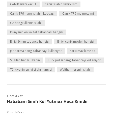
CANiK silahı kaç TL
Canik silahın sahibi kim
Canik TP9 hangi silahın kopyası
Canik TP9 mu mete mi
CZ hangi ülkenin silahı
Dünyanın en kaliteli tabancası hangisi
En iyi 9 mm tabanca hangisi
En iyi canik modeli hangisi
Jandarma hangi tabancayı kullanıyor
Sarsılmaz kime ait
SF silah hangi ülkenin
Türk polisi hangi tabancayı kullanıyor
Türkiyenin en iyi silahı hangisi
Walther nerenin silahı
Önceki Yazı
Hababam Sınıfı Kül Yutmaz Hoca Kimdir
Sonraki Yazı