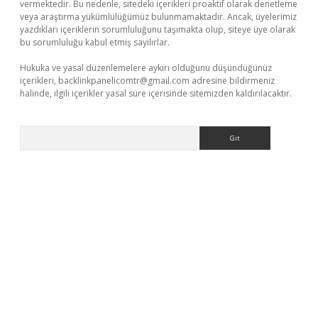
vermektedir. Bu nedenle, sitedeki içerikleri proaktif olarak denetleme
veya araştırma yükümlülüğümüz bulunmamaktadır. Ancak, üyelerimiz
yazdıkları içeriklerin sorumluluğunu taşımakta olup, siteye üye olarak
bu sorumluluğu kabul etmiş sayılırlar.
Hukuka ve yasal düzenlemelere aykırı olduğunu düşündüğünüz
içerikleri,
backlinkpanelicomtr@gmail.com
adresine bildirmeniz
halinde, ilgili içerikler yasal süre içerisinde sitemizden kaldırılacaktır.
Arama
iris.org/
betbox
betexper bahis