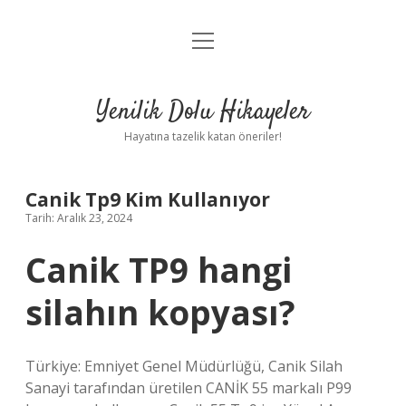
menüyü
Anasayfa
aç
Gizlilik Politikası
Yenilik Dolu Hikayeler
Yasal Uyarı
Hayatına tazelik katan öneriler!
Hakkımızda
Canik Tp9 Kim Kullanıyor
Tarih: Aralık 23, 2024
Canik TP9 hangi
silahın kopyası?
Türkiye: Emniyet Genel Müdürlüğü, Canik Silah
Sanayi tarafından üretilen CANİK 55 markalı P99