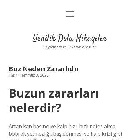
menüyü
Anasayfa
aç
Gizlilik Politikası
Yenilik Dolu Hikayeler
Yasal Uyarı
Hayatına tazelik katan öneriler!
Hakkımızda
Buz Neden Zararlıdır
Tarih: Temmuz 3, 2025
Buzun zararları
nelerdir?
Artan kan basıncı ve kalp hızı, hızlı nefes alma,
böbrek yetmezliği, baş dönmesi ve kalp krizi gibi