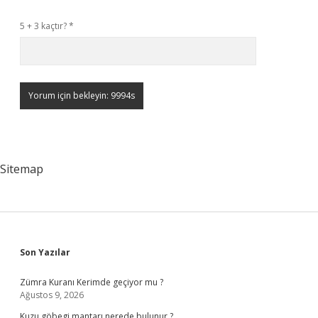
5 + 3 kaçtır?
*
Sitemap
Sidebar
Son Yazılar
Zümra Kuranı Kerimde geçiyor mu ?
Ağustos 9, 2026
Kuzu göbegi mantarı nerede bulunur ?