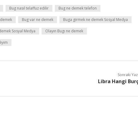
Bug nasıl telaffuz edilir
Bug ne demek telefon
e demek
Bug var ne demek
Buga girmek ne demek Sosyal Medya
 demek Sosyal Medya
Olayın Bugı ne demek
lıyım
Sonraki Yaz
Libra Hangi Bur