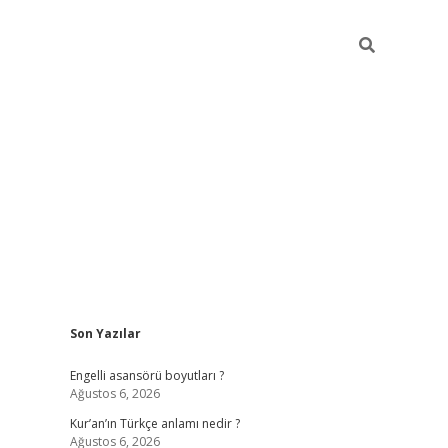
Sidebar
Son Yazılar
https://elexbetgiris
Engelli asansörü boyutları ?
Ağustos 6, 2026
Kur’an’ın Türkçe anlamı nedir ?
Ağustos 6, 2026