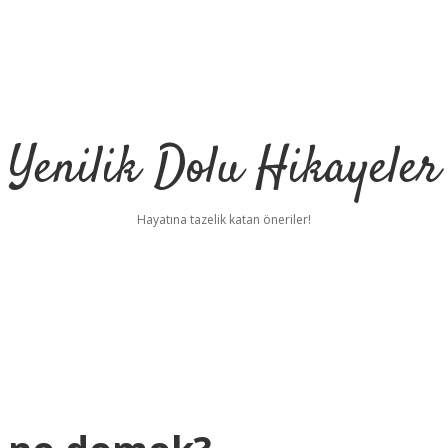
Yenilik Dolu Hikayeler
Hayatına tazelik katan öneriler!