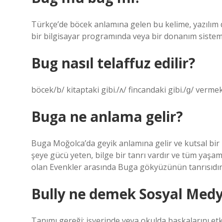
Türkçe’de böcek anlamına gelen bu kelime, yazılım dü
bir bilgisayar programında veya bir donanım sistemi
Bug nasıl telaffuz edilir?
böcek/b/ kitaptaki gibi./ʌ/ fincandaki gibi./ɡ/ vermek
Buga ne anlama gelir?
Buga Moğolca’da geyik anlamına gelir ve kutsal bi
şeye gücü yeten, bilge bir tanrı vardır ve tüm yaşam
olan Evenkler arasında Buga gökyüzünün tanrısıdır
Bully ne demek Sosyal Med
Tanımı gereği; işyerinde veya okulda başkalarını etk