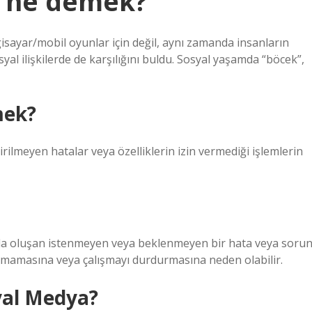
 ne demek?
lgisayar/mobil oyunlar için değil, aynı zamanda insanların
syal ilişkilerde de karşılığını buldu. Sosyal yaşamda “böcek”,
mek?
ilmeyen hatalar veya özelliklerin izin vermediği işlemlerin
arda oluşan istenmeyen veya beklenmeyen bir hata veya soru
ışmamasına veya çalışmayı durdurmasına neden olabilir.
yal Medya?