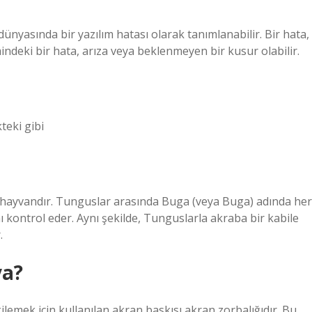
nyasında bir yazılım hatası olarak tanımlanabilir. Bir hata,
ndeki bir hata, arıza veya beklenmeyen bir kusur olabilir.
teki gibi
r hayvandır. Tunguslar arasında Buga (veya Buga) adında her
ı kontrol eder. Aynı şekilde, Tunguslarla akraba bir kabile
.
ya?
ilemek için kullanılan akran baskısı akran zorbalığıdır. Bu,