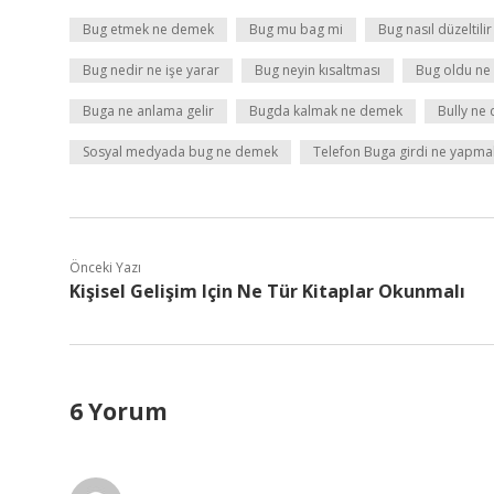
Bug etmek ne demek
Bug mu bag mi
Bug nasıl düzeltilir
Bug nedir ne işe yarar
Bug neyin kısaltması
Bug oldu n
Buga ne anlama gelir
Bugda kalmak ne demek
Bully ne
Sosyal medyada bug ne demek
Telefon Buga girdi ne yapma
Önceki Yazı
Kişisel Gelişim Için Ne Tür Kitaplar Okunmalı
6 Yorum