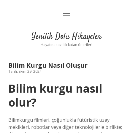
menüyü
Anasayfa
aç
Gizlilik Politikası
Yenilik Dolu Hikayeler
Yasal Uyarı
Hayatına tazelik katan öneriler!
Hakkımızda
Bilim Kurgu Nasıl Oluşur
Tarih: Ekim 29, 2024
Bilim kurgu nasıl
olur?
Bilimkurgu filmleri, çoğunlukla fütüristik uzay
mekikleri, robotlar veya diğer teknolojilerle birlikte;