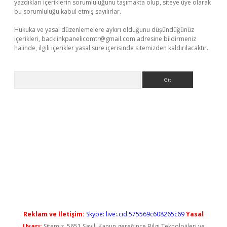
yazdıkları içeriklerin sorumluluğunu taşımakta olup, siteye üye olarak
bu sorumluluğu kabul etmiş sayılırlar.
Hukuka ve yasal düzenlemelere aykırı olduğunu düşündüğünüz
içerikleri,
backlinkpanelicomtr@gmail.com
adresine bildirmeniz
halinde, ilgili içerikler yasal süre içerisinde sitemizden kaldırılacaktır.
Arama
iris.org/
betbox
betexper bahis
Reklam ve İletişim:
Skype: live:.cid.575569c608265c69
Yasal
Uyarı:
Sitemiz, 5651 Sayılı Kanun gereğince Bilgi Teknolojileri ve