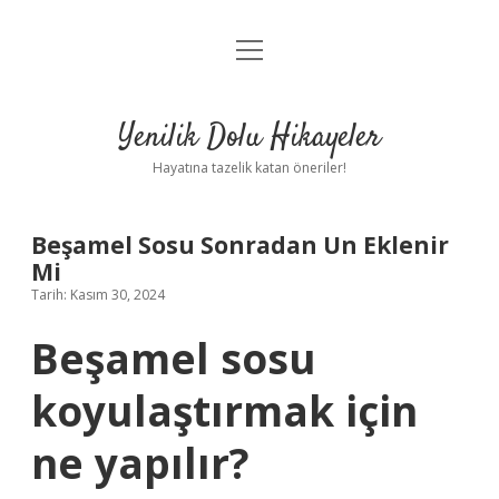
menüyü
Anasayfa
aç
Gizlilik Politikası
Yenilik Dolu Hikayeler
Yasal Uyarı
Hayatına tazelik katan öneriler!
Hakkımızda
Beşamel Sosu Sonradan Un Eklenir
Mi
Tarih: Kasım 30, 2024
Beşamel sosu
koyulaştırmak için
ne yapılır?