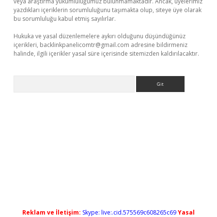
veya araştırma yükümlülüğümüz bulunmamaktadır. Ancak, üyelerimiz
yazdıkları içeriklerin sorumluluğunu taşımakta olup, siteye üye olarak
bu sorumluluğu kabul etmiş sayılırlar.
Hukuka ve yasal düzenlemelere aykırı olduğunu düşündüğünüz
içerikleri,
backlinkpanelicomtr@gmail.com
adresine bildirmeniz
halinde, ilgili içerikler yasal süre içerisinde sitemizden kaldırılacaktır.
Arama
iris.org/
betbox
betexper bahis
Reklam ve İletişim:
Skype: live:.cid.575569c608265c69
Yasal