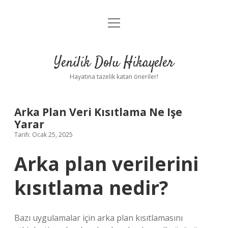
menüyü
Anasayfa
aç
Gizlilik Politikası
Yenilik Dolu Hikayeler
Yasal Uyarı
Hayatına tazelik katan öneriler!
Hakkımızda
Arka Plan Veri Kısıtlama Ne Işe
Yarar
Tarih: Ocak 25, 2025
Arka plan verilerini
kısıtlama nedir?
Bazı uygulamalar için arka plan kısıtlamasını