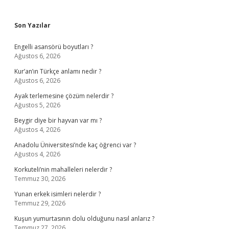
Sidebar
Son Yazılar
Engelli asansörü boyutları ?
Ağustos 6, 2026
Kur’an’ın Türkçe anlamı nedir ?
Ağustos 6, 2026
Ayak terlemesine çözüm nelerdir ?
Ağustos 5, 2026
Beygir diye bir hayvan var mı ?
Ağustos 4, 2026
Anadolu Üniversitesi’nde kaç öğrenci var ?
Ağustos 4, 2026
Korkuteli’nin mahalleleri nelerdir ?
Temmuz 30, 2026
Yunan erkek isimleri nelerdir ?
Temmuz 29, 2026
Kuşun yumurtasının dolu olduğunu nasıl anlarız ?
Temmuz 27, 2026