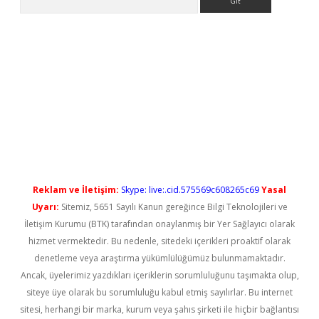
ris.org/
betbox
betexper bahis
Reklam ve İletişim:
Skype: live:.cid.575569c608265c69
Yasal
Uyarı:
Sitemiz, 5651 Sayılı Kanun gereğince Bilgi Teknolojileri ve
İletişim Kurumu (BTK) tarafından onaylanmış bir Yer Sağlayıcı olarak
hizmet vermektedir. Bu nedenle, sitedeki içerikleri proaktif olarak
denetleme veya araştırma yükümlülüğümüz bulunmamaktadır.
Ancak, üyelerimiz yazdıkları içeriklerin sorumluluğunu taşımakta olup,
siteye üye olarak bu sorumluluğu kabul etmiş sayılırlar. Bu internet
sitesi, herhangi bir marka, kurum veya şahıs şirketi ile hiçbir bağlantısı