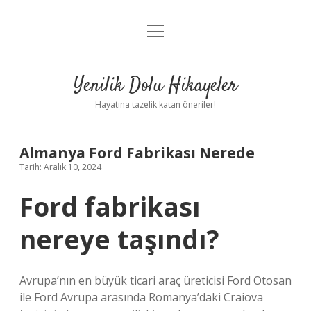
menüyü
Anasayfa
aç
Gizlilik Politikası
Yenilik Dolu Hikayeler
Yasal Uyarı
Hayatına tazelik katan öneriler!
Hakkımızda
Almanya Ford Fabrikası Nerede
Tarih: Aralık 10, 2024
Ford fabrikası
nereye taşındı?
Avrupa’nın en büyük ticari araç üreticisi Ford Otosan
ile Ford Avrupa arasında Romanya’daki Craiova